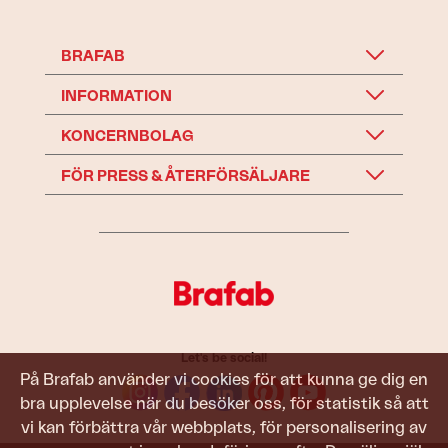
BRAFAB
INFORMATION
KONCERNBOLAG
FÖR PRESS & ÅTERFÖRSÄLJARE
Let's be social!
På Brafab använder vi cookies för att kunna ge dig en
bra upplevelse när du besöker oss, för statistik så att
vi kan förbättra vår webbplats, för personalisering av