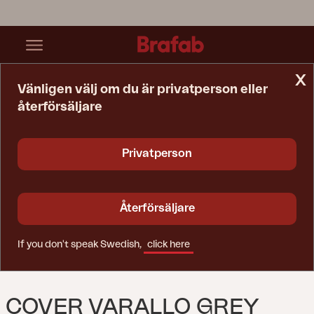
x
Vänligen välj om du är privatperson eller
återförsäljare
Startsida
Reservdelar
Cover Varallo Grey
Privatperson
Återförsäljare
If you don't speak Swedish,
click here
COVER VARALLO GREY