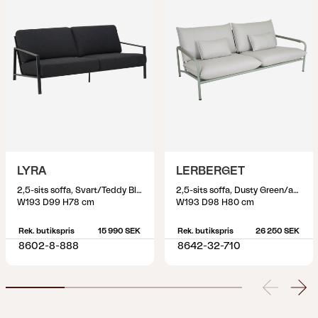
LYRA
LERBERGET
2,5-sits soffa, Svart/Teddy Black
2,5-sits soffa, Dusty Green/ash
W193 D99 H78 cm
W193 D98 H80 cm
Rek. butikspris
15 990 SEK
Rek. butikspris
26 250 SEK
8602-8-888
8642-32-710