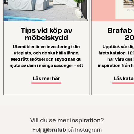
Tips vid köp av
Brafab
möbelskydd
2
Utemöbler är en investering i din
Upptäck vår dig
uteplats, och de ska hålla länge.
årets katalog. I 
Med rätt skötsel och skydd kan du
har våra des
njuta av dem i många säsonger – ett
inspiration från h
smart val för både ekonomi och
utomhus – från
Läs mer här
miljö.
skuggan till lå
Läs kata
aldrig riktig
Vill du se mer inspiration?
Följ
@brafab
på Instagram