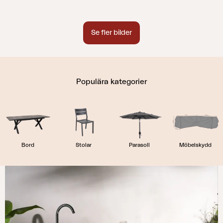
Se fler bilder
Populära kategorier
Bord
Stolar
Parasoll
Möbelskydd