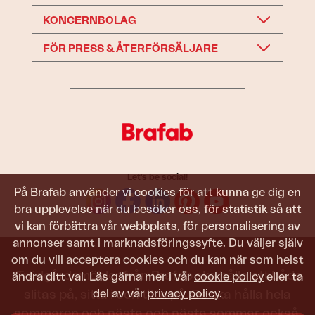
KONCERNBOLAG
FÖR PRESS & ÅTERFÖRSÄLJARE
Let's be social!
På Brafab använder vi cookies för att kunna ge dig en
bra upplevelse när du besöker oss, för statistik så att
vi kan förbättra vår webbplats, för personalisering av
annonser samt i marknadsföringssyfte. Du väljer själv
om du vill acceptera cookies och du kan när som helst
Trädgårdsmöbler från Brafab ska hålla att både
ändra ditt val. Läs gärna mer i vår
cookie policy
eller ta
slitas på, sitta i och titta på. De ska hålla hela
del av vår
privacy policy
.
sommaren och nästa och nästa sommar också.