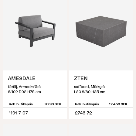
AMESDALE
ZTEN
fåtölj, Antracit/Grå
soffbord, Mörkgrå
W102 D92 H75 cm
L80 W80 H35 cm
Rek. butikspris
9 790 SEK
Rek. butikspris
12 450 SEK
1191-7-07
2746-72