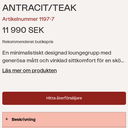
ANTRACIT/TEAK
Artikelnummer 1197-7
11 990 SEK
Rekommenderat butikspris
En minimalistiskt designad loungegrupp med
generösa mått och vinklad sittkomfort för en skön
avslappnad känsla. Här kan du enkelt skapa din
Läs mer om produkten
egen perfekta lounge genom seriens urval av
kombinationer. Design Hugo de Ruiter.
Hitta återförsäljare
Beskrivning