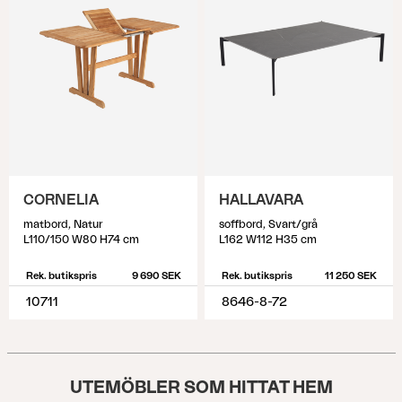
CORNELIA
HALLAVARA
matbord, Natur
soffbord, Svart/grå
L110/150 W80 H74 cm
L162 W112 H35 cm
Rek. butikspris
9 690 SEK
Rek. butikspris
11 250 SEK
10711
8646-8-72
UTEMÖBLER SOM HITTAT HEM