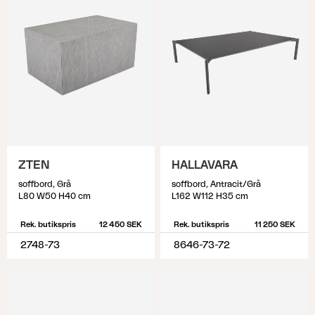
ZTEN
HALLAVARA
soffbord, Grå
soffbord, Antracit/Grå
L80 W50 H40 cm
L162 W112 H35 cm
Rek. butikspris
12 450 SEK
Rek. butikspris
11 250 SEK
2748-73
8646-73-72