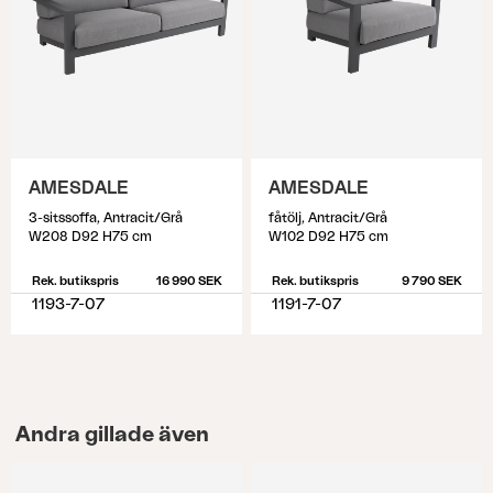
AMESDALE
AMESDALE
3-sitssoffa, Antracit/Grå
fåtölj, Antracit/Grå
W208 D92 H75 cm
W102 D92 H75 cm
Rek. butikspris
16 990 SEK
Rek. butikspris
9 790 SEK
1193-7-07
1191-7-07
Andra gillade även