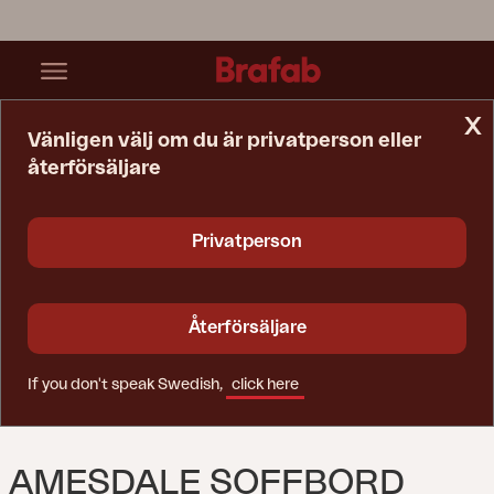
x
Vänligen välj om du är privatperson eller
återförsäljare
Startsida
Bord
Amesdale Soffbord Antracit/Teak
Privatperson
Återförsäljare
If you don't speak Swedish,
click here
AMESDALE SOFFBORD