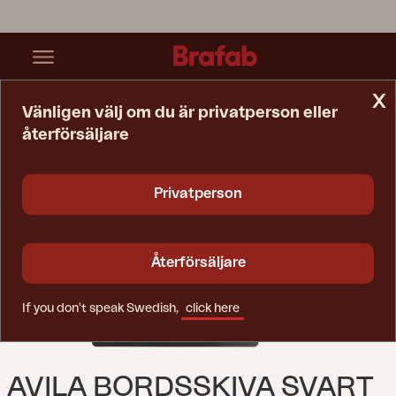
x
Vänligen välj om du är privatperson eller
återförsäljare
Startsida
Bord
Avila Bordsskiva Svart
Privatperson
Återförsäljare
If you don't speak Swedish,
click here
AVILA BORDSSKIVA SVART