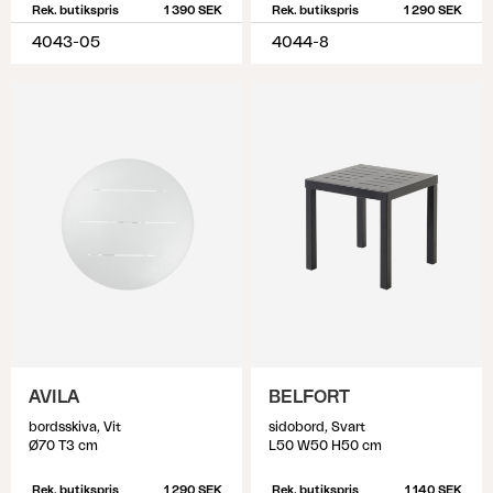
Rek. butikspris
1 390 SEK
Rek. butikspris
1 290 SEK
4043-05
4044-8
AVILA
BELFORT
bordsskiva, Vit
sidobord, Svart
Ø70 T3 cm
L50 W50 H50 cm
Rek. butikspris
1 290 SEK
Rek. butikspris
1 140 SEK