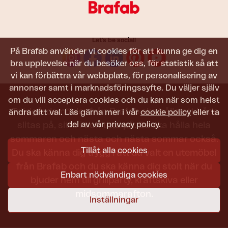
Let's be social!
På Brafab använder vi cookies för att kunna ge dig en
bra upplevelse när du besöker oss, för statistik så att
vi kan förbättra vår webbplats, för personalisering av
annonser samt i marknadsföringssyfte. Du väljer själv
om du vill acceptera cookies och du kan när som helst
Trädgårdsmöbler från Brafab ska hålla att både
ändra ditt val. Läs gärna mer i vår
cookie policy
eller ta
del av vår
privacy policy
.
slitas på, sitta i och titta på. De ska hålla hela
sommaren och nästa och nästa sommar också.
Tillåt alla cookies
Du ska känna dig trygg i att du valt en utemöbel
från Brafab och du ska känna dig stolt när du
Enbart nödvändiga cookies
bjuder hem till grillparty, kräftskiva eller
midsommarafton.
Inställningar