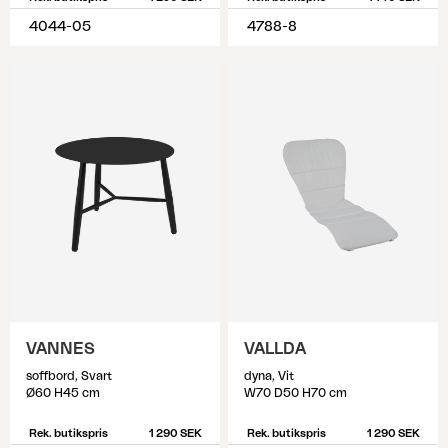
4044-05
4788-8
VANNES
VALLDA
soffbord, Svart
dyna, Vit
Ø60 H45 cm
W70 D50 H70 cm
Rek. butikspris
1 290 SEK
Rek. butikspris
1 290 SEK