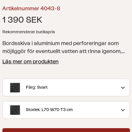
Artikelnummer 4043-8
1 390 SEK
Rekommenderat butikspris
Bordsskiva i aluminium med perforeringar som
möjliggör för eventuellt vatten att rinna igenom,
Finns i fyrkantig, rektangulär och rund form.
Läs mer om produkten
Passar till våra bordsstativ Avila och Fondi (säljs
separat).
Avila är moderna och smidiga
bordsstativ i aluminium med justerbara fötter.
Färg: Svart
Kombineras med någon av våra tåliga
laminatskivor. Finns i svart och vitt. Tack vare sin
tåliga konstrutkion passar de bra i offentlig miljö.
Storlek: L70 W70 T3 cm
Bordsskiva Laminat köpes separat.