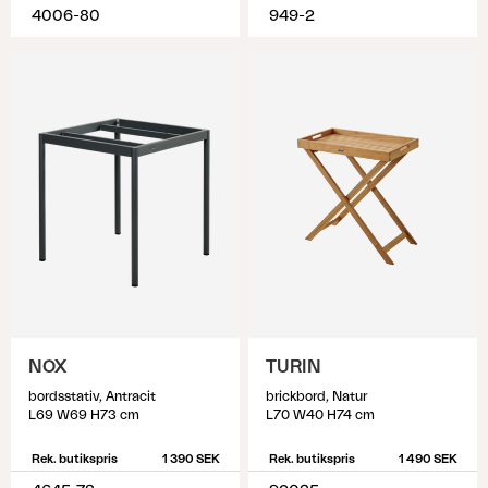
4006-80
949-2
NOX
TURIN
bordsstativ, Antracit
brickbord, Natur
L69 W69 H73 cm
L70 W40 H74 cm
Rek. butikspris
1 390 SEK
Rek. butikspris
1 490 SEK