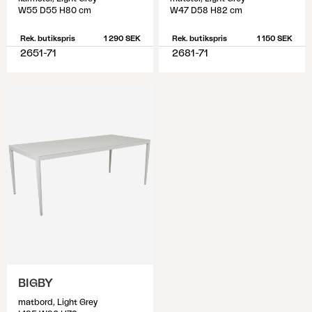
W55 D55 H80 cm
W47 D58 H82 cm
Rek. butikspris
1 290 SEK
Rek. butikspris
1 150 SEK
2651-71
2681-71
BIGBY
matbord, Light Grey