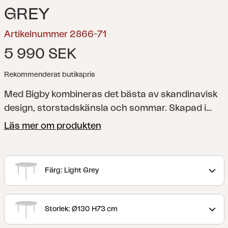
GREY
Artikelnummer 2866-71
5 990 SEK
Rekommenderat butikspris
Med Bigby kombineras det bästa av skandinavisk
design, storstadskänsla och sommar. Skapad i
aluminium och utformad med eleganta linjer och
Läs mer om produkten
genomtänkta detaljer – bland annat i de
avsmalnande benen och stilrena bordskivan med
ribbor. De somriga färgerna ger också det extra
Färg: Light Grey
lyftet för känslan.
Storlek: Ø130 H73 cm