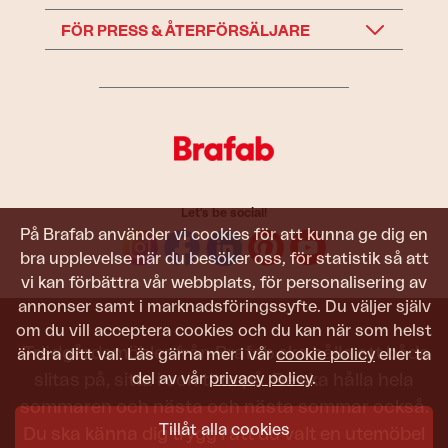
FÖR PRESS & ÅTERFÖRSÄLJARE
Let's be social!
På Brafab använder vi cookies för att kunna ge dig en
bra upplevelse när du besöker oss, för statistik så att
vi kan förbättra vår webbplats, för personalisering av
annonser samt i marknadsföringssyfte. Du väljer själv
om du vill acceptera cookies och du kan när som helst
Trädgårdsmöbler från Brafab ska hålla att både
ändra ditt val. Läs gärna mer i vår
cookie policy
eller ta
del av vår
privacy policy
.
slitas på, sitta i och titta på. De ska hålla hela
sommaren och nästa och nästa sommar också.
Tillåt alla cookies
Du ska känna dig trygg i att du valt en utemöbel