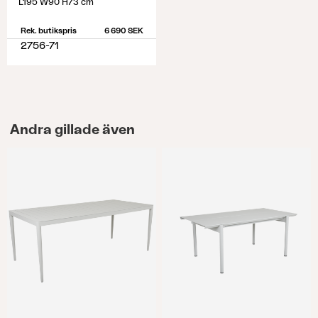
L195 W90 H73 cm
Rek. butikspris
6 690 SEK
2756-71
Andra gillade även