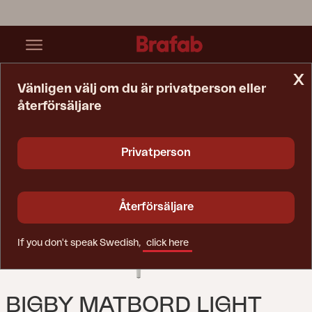
x
Vänligen välj om du är privatperson eller
återförsäljare
Startsida
Bord
Bigby Matbord Light Grey
Privatperson
Återförsäljare
If you don't speak Swedish,
click here
BIGBY MATBORD LIGHT