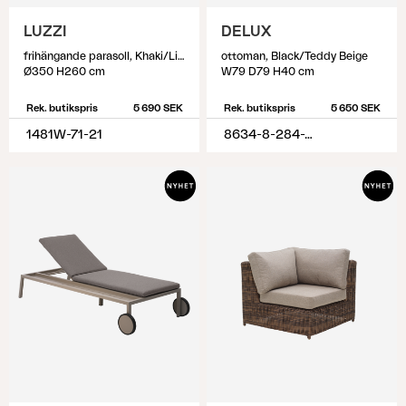
LUZZI
DELUX
frihängande parasoll, Khaki/Light Grey
ottoman, Black/Teddy Beige
Ø350 H260 cm
W79 D79 H40 cm
Rek. butikspris
5 690 SEK
Rek. butikspris
5 650 SEK
1481W-71-21
8634-8-284-79