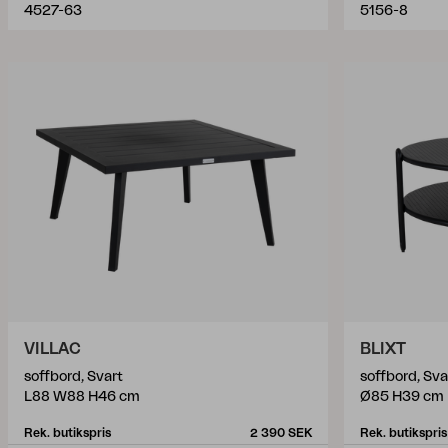
4527-63
5156-8
VILLAC
BLIXT
soffbord, Svart
soffbord, Sva
L88 W88 H46 cm
Ø85 H39 cm
Rek. butikspris
2 390 SEK
Rek. butikspris