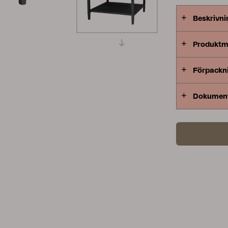
Peace
Grower Greens
Lomma
Beskrivni
Produktm
Förpackn
Kelia
Delia
Lyra
Dokumen