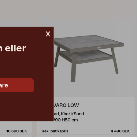
x
 eller
are
SAMVARO LOW
soffbord, Khaki/Sand
L90 W90 H50 cm
10 690 SEK
Rek. butikspris
4 490 SEK