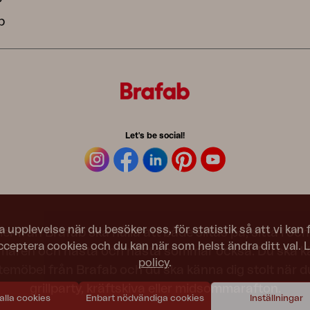
b
Let's be social!
a upplevelse när du besöker oss, för statistik så att vi kan
 från Brafab ska hålla att både slitas på, sitta i och 
acceptera cookies och du kan när som helst ändra ditt val. 
maren och nästa och nästa sommar också. Du ska kä
policy
.
utemöbel från Brafab och du ska känna dig stolt när du
grillparty, kräftskiva eller midsommarafton.
 alla cookies
Enbart nödvändiga cookies
Inställningar