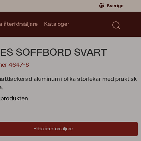
Sverige
a återförsäljare
Kataloger
Privatperson
Sverige
|
Sweden
Norge
|
Norway
Kataloger
ES SOFFBORD SVART
Global
|
Global
Läs våra kataloger
Tyskland
|
Germany
mer 4647-8
Danmark
|
Denmark
mattlackerad aluminum i olika storlekar med praktisk
Frankrike
|
France
a.
Byt till Återförsäljare
 produkten
Hitta återförsäljare