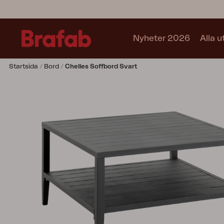
Nyheter 2026
Alla 
Startsida
Bord
Chelles Soffbord Svart
Produkter
Matgrupper
Soffgrupper
Café sets
Soffa
Fåtölj
Stol
Bord
Utekök
Vilsäng
Relax
Hammock