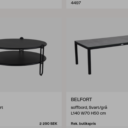
4497
BELFORT
rt
soffbord, Svart/grå
L140 W70 H50 cm
2 290 SEK
Rek. butikspris