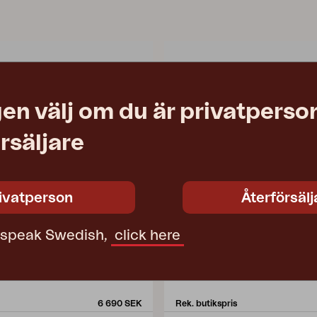
en välj om du är privatperson
rsäljare
ivatperson
Återförsälj
t speak Swedish,
click here
JULITA
rt/teak
soffbord, Natur
45 cm
L90 W90 H50 cm
6 690 SEK
Rek. butikspris