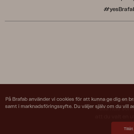
#yesBrafa
På Brafab använder vi cookies för att kunna ge dig en br
Trädgårdsmöbler
samt i marknadsföringssyfte. Du väljer själv om du vill 
hålla hela som
att du valt en 
Tillåt