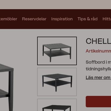
utemöbler
Reservdelar
Inspiration
Tips & råd
Hitt
Kollektioner
CHELL
Se alla kollektioner
Artikelnum
Soffbord i 
tidningshyll
Läs mer om
Motty
Blixt
Trolly