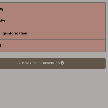
ng
ått
ingsinformation
t
Se hela Chelles kollektion