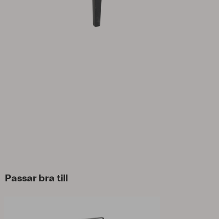
Parasoll
Paviljong
Accessoar
Dyna
Förvaring
Möbelskydd
Underhållsprodukter
Set
Passar bra till