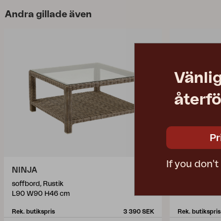
Andra gillade även
Vänlig
återfö
Pr
If you don'
NINJA
NOLLI
soffbord, Rustik
soffbord, Sva
L90 W90 H46 cm
L140 W70 H
Rek. butikspris
3 390 SEK
Rek. butikspris