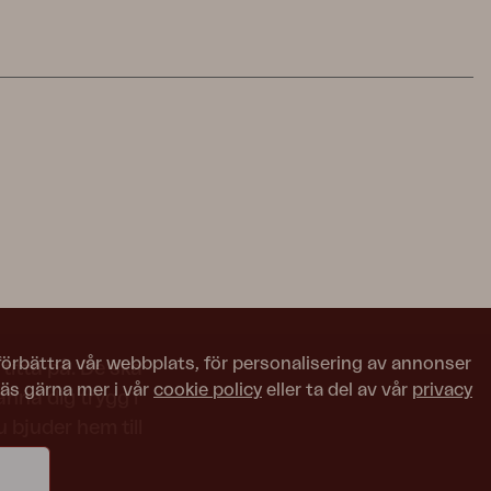
 förbättra vår webbplats, för personalisering av annonser
titta på. De ska
Läs gärna mer i vår
cookie policy
eller ta del av vår
privacy
nna dig trygg i
 bjuder hem till