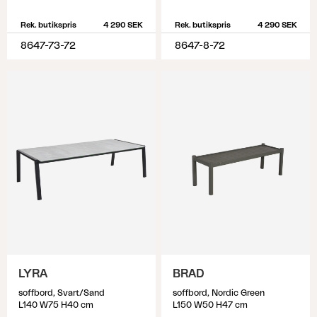
Rek. butikspris
4 290 SEK
Rek. butikspris
4 290 SEK
8647-73-72
8647-8-72
LYRA
BRAD
soffbord, Svart/Sand
soffbord, Nordic Green
L140 W75 H40 cm
L150 W50 H47 cm