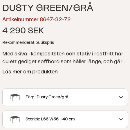
DUSTY GREEN/GRÅ
Artikelnummer 8647-32-72
4 290 SEK
Rekommenderat butikspris
Med skiva i kompositsten och stativ i rostfritt har
du ett gediget soffbord som håller länge, och går
utmärkt att kombinera med flera olika soffgrupper.
Läs mer om produkten
Hallavara soffbord kommer i två storlekar. Välj
mellan det större för den rejält tilltagna
soffgruppen, eller varför inte två mindre att
Färg: Dusty Green/grå
kombinera som du vill när antalet sittplatser blir
fler eller färre.
För den stora altanen, trädgården
eller uteplatsen där soffgruppen verkligen får ta
Storlek: L66 W56 H40 cm
plats. Tack vare nutida design och bästa material