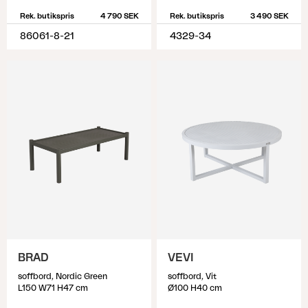
Rek. butikspris
4 790 SEK
Rek. butikspris
3 490 SEK
86061-8-21
4329-34
BRAD
VEVI
soffbord, Nordic Green
soffbord, Vit
L150 W71 H47 cm
Ø100 H40 cm