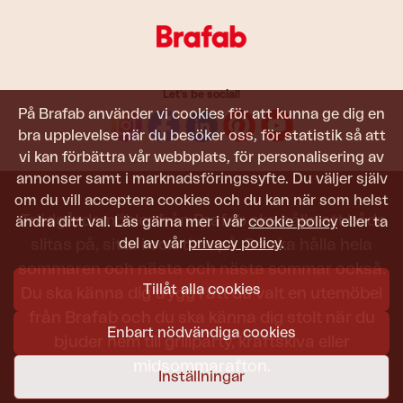
Let's be social!
På Brafab använder vi cookies för att kunna ge dig en
bra upplevelse när du besöker oss, för statistik så att
vi kan förbättra vår webbplats, för personalisering av
annonser samt i marknadsföringssyfte. Du väljer själv
om du vill acceptera cookies och du kan när som helst
Trädgårdsmöbler från Brafab ska hålla att både
ändra ditt val. Läs gärna mer i vår
cookie policy
eller ta
del av vår
privacy policy
.
slitas på, sitta i och titta på. De ska hålla hela
sommaren och nästa och nästa sommar också.
Tillåt alla cookies
Du ska känna dig trygg i att du valt en utemöbel
från Brafab och du ska känna dig stolt när du
Enbart nödvändiga cookies
bjuder hem till grillparty, kräftskiva eller
midsommarafton.
Inställningar