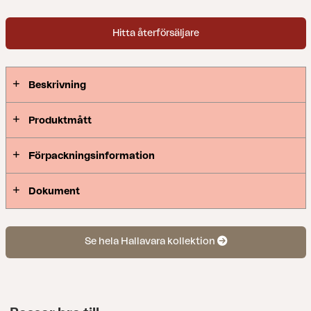
skapar Hallavara en modern loungeplats i
grönskan, med plats för många.
Hitta återförsäljare
Beskrivning
Produktmått
Förpackningsinformation
Dokument
Se hela Hallavara kollektion