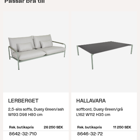
Passar bra till
LERBERGET
HALLAVARA
2,5-sits soffa, Dusty Green/ash
soffbord, Dusty Green/grå
W193 D98 H80 cm
L162 W112 H35 cm
Rek. butikspris
26 250 SEK
Rek. butikspris
11 250 SEK
8642-32-710
8646-32-72