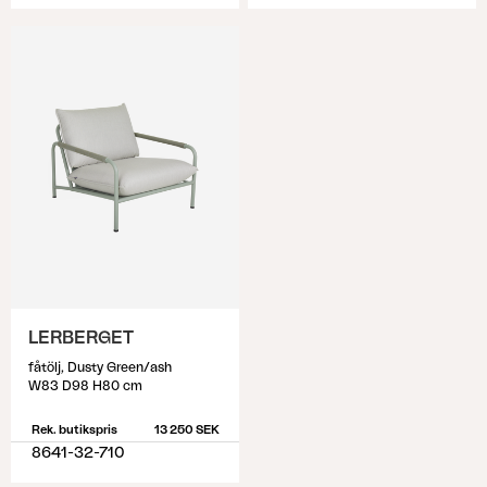
LERBERGET
fåtölj, Dusty Green/ash
W83 D98 H80 cm
Rek. butikspris
13 250 SEK
8641-32-710