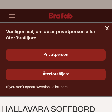
x
Vänligen välj om du är privatperson eller
återförsäljare
Startsida
Bord
Hallavara Soffbord Dusty Green/grå
Privatperson
Återförsäljare
If you don't speak Swedish,
click here
HALLAVARA SOFFBORD