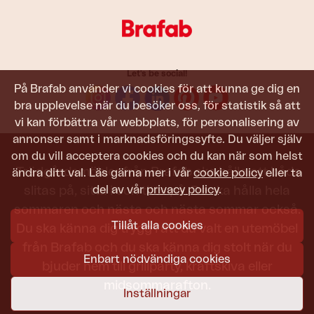
Let's be social!
På Brafab använder vi cookies för att kunna ge dig en
bra upplevelse när du besöker oss, för statistik så att
vi kan förbättra vår webbplats, för personalisering av
annonser samt i marknadsföringssyfte. Du väljer själv
om du vill acceptera cookies och du kan när som helst
Trädgårdsmöbler från Brafab ska hålla att både
ändra ditt val. Läs gärna mer i vår
cookie policy
eller ta
del av vår
privacy policy
.
slitas på, sitta i och titta på. De ska hålla hela
sommaren och nästa och nästa sommar också.
Tillåt alla cookies
Du ska känna dig trygg i att du valt en utemöbel
från Brafab och du ska känna dig stolt när du
Enbart nödvändiga cookies
bjuder hem till grillparty, kräftskiva eller
midsommarafton.
Inställningar