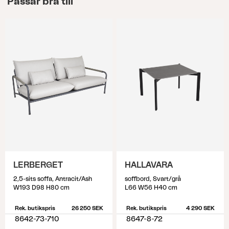
Passar bra till
LERBERGET
HALLAVARA
2,5-sits soffa, Antracit/Ash
soffbord, Svart/grå
W193 D98 H80 cm
L66 W56 H40 cm
Rek. butikspris
26 250 SEK
Rek. butikspris
4 290 SEK
8642-73-710
8647-8-72