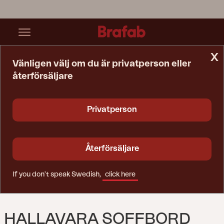
x
Vänligen välj om du är privatperson eller
återförsäljare
Startsida
Bord
Hallavara Soffbord Svart/grå
Privatperson
Återförsäljare
If you don't speak Swedish,
click here
HALLAVARA SOFFBORD