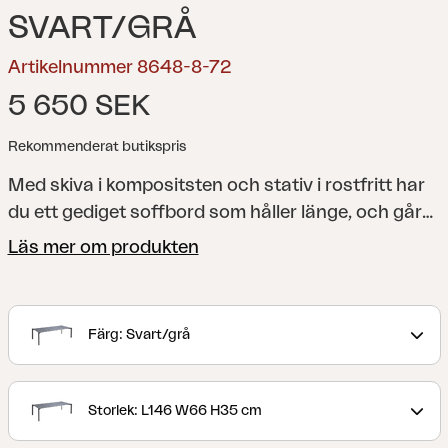
SVART/GRÅ
Artikelnummer 8648-8-72
5 650 SEK
Rekommenderat butikspris
Med skiva i kompositsten och stativ i rostfritt har
du ett gediget soffbord som håller länge, och går
utmärkt att kombinera med flera olika soffgrupper.
Läs mer om produkten
Hallavara soffbord kommer i två storlekar. Välj
mellan det större för den rejält tilltagna
soffgruppen, eller varför inte två mindre att
Färg: Svart/grå
kombinera som du vill när antalet sittplatser blir
fler eller färre.
För den stora altanen, trädgården
eller uteplatsen där soffgruppen verkligen får ta
Storlek: L146 W66 H35 cm
plats. Tack vare nutida design och bästa material