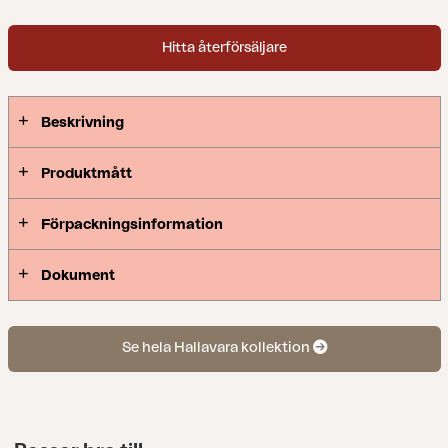
skapar Hallavara en modern loungeplats i
grönskan, med plats för många.
Hitta återförsäljare
Beskrivning
Produktmått
Förpackningsinformation
Dokument
Se hela Hallavara kollektion