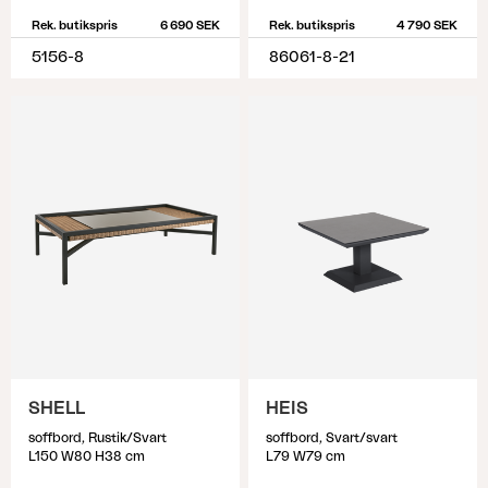
Rek. butikspris
6 690 SEK
Rek. butikspris
4 790 SEK
5156-8
86061-8-21
SHELL
HEIS
soffbord, Rustik/Svart
soffbord, Svart/svart
L150 W80 H38 cm
L79 W79 cm