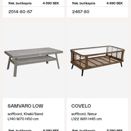
Rek. butikspris
4 590 SEK
Rek. butikspris
4 890 SEK
2514-80-67
2467-80
SAMVARO LOW
COVELO
soffbord, Khaki/Sand
soffbord, Natur
L140 W70 H50 cm
L122 W61 H45 cm
Rek. butikspris
6 290 SEK
Rek. butikspris
5 290 SEK