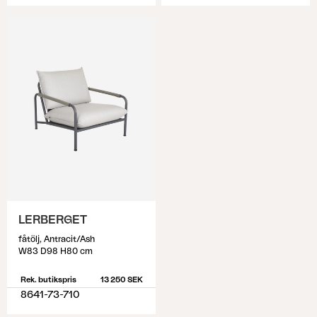
LERBERGET
fåtölj, Antracit/Ash
W83 D98 H80 cm
Rek. butikspris
13 250 SEK
8641-73-710