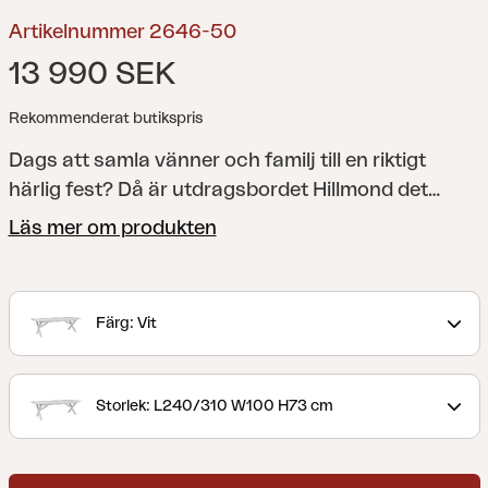
Artikelnummer 2646-50
13 990 SEK
Rekommenderat butikspris
Dags att samla vänner och familj till en riktigt
härlig fest? Då är utdragsbordet Hillmond det
perfekta valet. Antingen väljer du vårt längsta
Läs mer om produkten
utdragsbord som har plats för minst 12 personer,
eller så väljer du den mindre varianten som 8-10
personer kan samlas runt. Bordet har underrede
Färg: Vit
av lackad aluminium och till bordsskivan kan du
välja antingen tvärgående aluminiumribbor med
präglat trämönster eller någon av våra
Storlek: L240/310 W100 H73 cm
trämönstrade laminatskivor.