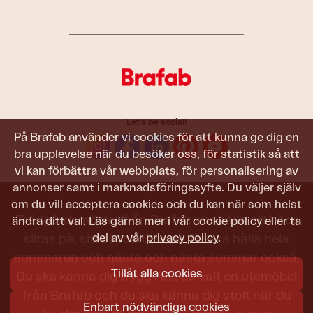
Let's be social!
På Brafab använder vi cookies för att kunna ge dig en
bra upplevelse när du besöker oss, för statistik så att
vi kan förbättra vår webbplats, för personalisering av
annonser samt i marknadsföringssyfte. Du väljer själv
om du vill acceptera cookies och du kan när som helst
Trädgårdsmöbler från Brafab ska hålla att både
ändra ditt val. Läs gärna mer i vår
cookie policy
eller ta
del av vår
privacy policy
.
slitas på, sitta i och titta på. De ska hålla hela
sommaren och nästa och nästa sommar också.
Tillåt alla cookies
Du ska känna dig trygg i att du valt en utemöbel
från Brafab och du ska känna dig stolt när du
Enbart nödvändiga cookies