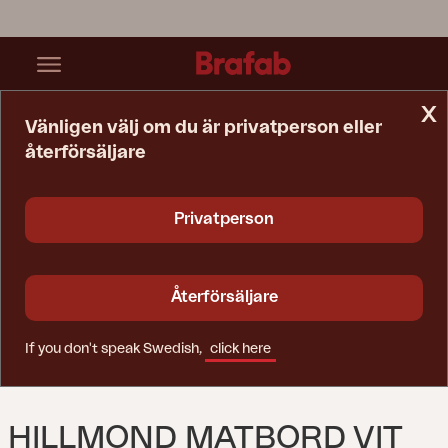
x
Vänligen välj om du är privatperson eller
återförsäljare
Startsida
Bord
Hillmond Matbord Vit
Privatperson
Återförsäljare
If you don't speak Swedish,
click here
HILLMOND MATBORD VIT