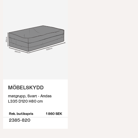
MÖBELSKYDD
matgrupp, Svart - Andas
L335 D120 H80 cm
Rek. butikspris
1 860 SEK
2385-820