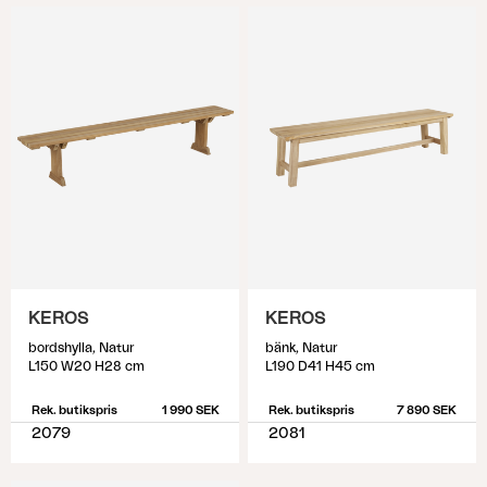
KEROS
KEROS
bordshylla, Natur
bänk, Natur
L150 W20 H28 cm
L190 D41 H45 cm
Rek. butikspris
1 990 SEK
Rek. butikspris
7 890 SEK
2079
2081