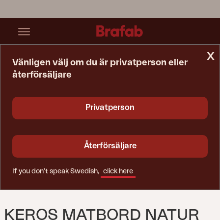
x
Vänligen välj om du är privatperson eller
återförsäljare
Startsida
Bord
Keros Matbord Natur
Privatperson
Återförsäljare
If you don't speak Swedish,
click here
KEROS MATBORD NATUR