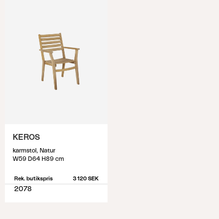
KEROS
karmstol, Natur
W59 D64 H89 cm
Rek. butikspris
3 120 SEK
2078