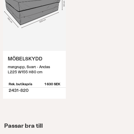
MÖBELSKYDD
matgrupp, Svart - Andas
L225 W155 H80 cm
Rek. butikspris
1 630 SEK
2431-820
Passar bra till