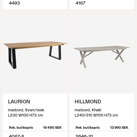
4493
4167
LAURION
HILLMOND
matbord, Svart/teak
matbord, Khaki
L230 W100 H73 cm
L240/310 W100 H73 cm
Rek. butikspris
16 490 SEK
Rek. butikspris
13 990 SEK
4067-8
2646-21