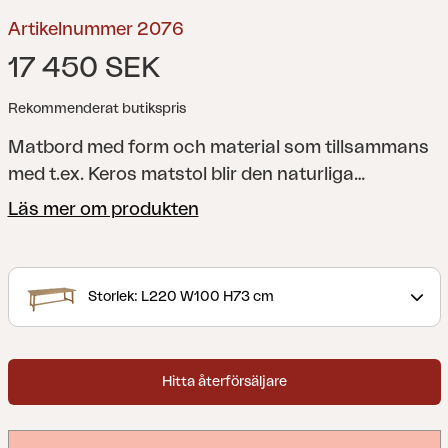
Artikelnummer 2076
17 450 SEK
Rekommenderat butikspris
Matbord med form och material som tillsammans
med t.ex. Keros matstol blir den naturliga
samlingsplatsen. Rejält och elegant på samma
Läs mer om produkten
gång.
Keros; en serie i stilren naturlig teak. I serien
finns matbord, bordshylla, karmstol och bänk;
samtliga med samma stiliga och mjuka form på
Storlek: L220 W100 H73 cm
brädor.
Hitta återförsäljare