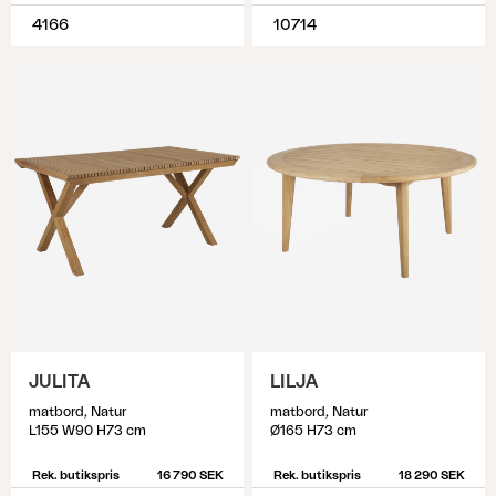
4166
10714
JULITA
LILJA
matbord, Natur
matbord, Natur
L155 W90 H73 cm
Ø165 H73 cm
Rek. butikspris
16 790 SEK
Rek. butikspris
18 290 SEK