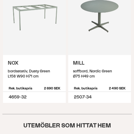
NOX
MILL
bordsstativ, Dusty Green
soffbord, Nordic Green
L158 W90 H71 cm
Ø75 H49 cm
Rek. butikspris
2 690 SEK
Rek. butikspris
2 490 SEK
4659-32
2507-34
UTEMÖBLER SOM HITTAT HEM