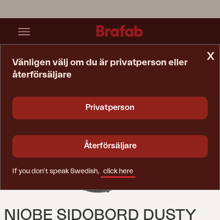
x
Vänligen välj om du är privatperson eller
återförsäljare
Startsida
Bord
Niobe Sidobord Dusty Green
Privatperson
Återförsäljare
If you don't speak Swedish,
click here
NIOBE SIDOBORD DUSTY