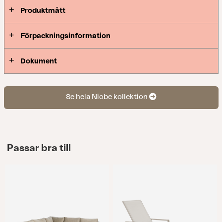
med resten av ditt utemöblemang.
Produktmått
Förpackningsinformation
Dokument
Se hela Niobe kollektion
Passar bra till