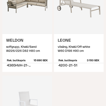
WELDON
LEONE
soffgrupp, Khaki/Sand
vilsäng, Khaki/Off-white
W226/226 D82 H80 cm
W60 D198 H90 cm
Rek. butikspris
15 690 SEK
Rek. butikspris
3 150 SEK
4365HVH-21-02
4200-21-51