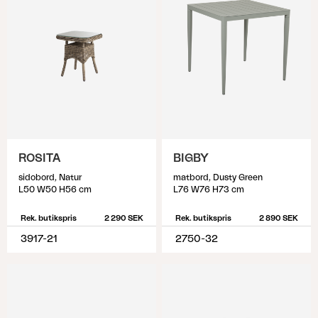
ROSITA
BIGBY
sidobord, Natur
matbord, Dusty Green
L50 W50 H56 cm
L76 W76 H73 cm
Rek. butikspris
2 290 SEK
Rek. butikspris
2 890 SEK
3917-21
2750-32