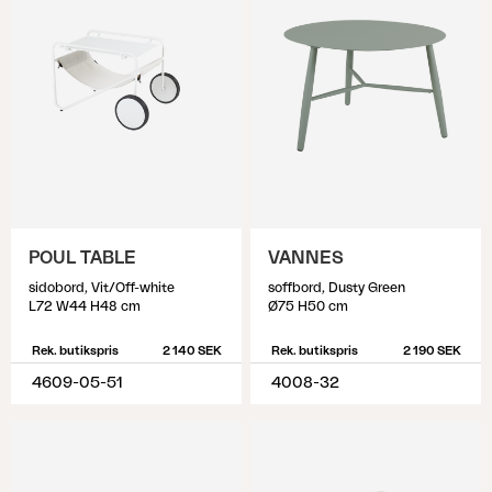
POUL TABLE
VANNES
sidobord, Vit/Off-white
soffbord, Dusty Green
L72 W44 H48 cm
Ø75 H50 cm
Rek. butikspris
2 140 SEK
Rek. butikspris
2 190 SEK
4609-05-51
4008-32