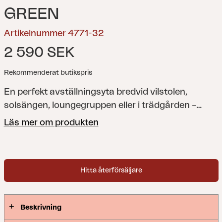
GREEN
Artikelnummer 4771-32
2 590 SEK
Rekommenderat butikspris
En perfekt avställningsyta bredvid vilstolen,
solsängen, loungegruppen eller i trädgården –
Niobe tar du enkelt med dig tack vare den
Läs mer om produkten
dekorativa och stadiga ringen i bordsskivan. Foten
i kompositsten gör att bordet står stadigt var du
än placerar det.
Elegans möter funktion i detta
Hitta återförsäljare
användbara och smarta sidobord som du enkelt
kan flytta från plats till plats. Formgjuten
aluminium i tre eleganta nyanser gör detta till ett
Beskrivning
bord som är lika enkelt att hantera som att matcha