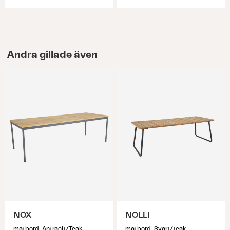
Andra gillade även
NOX
NOLLI
matbord, Antracit/Teak
matbord, Svart/teak