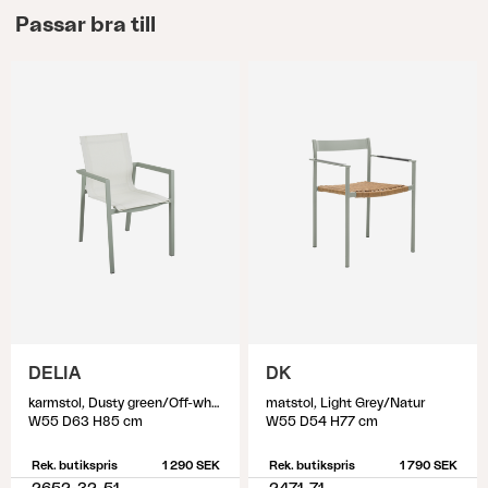
Passar bra till
DELIA
DK
karmstol, Dusty green/Off-white
matstol, Light Grey/Natur
W55 D63 H85 cm
W55 D54 H77 cm
Rek. butikspris
1 290 SEK
Rek. butikspris
1 790 SEK