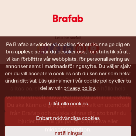
Let's be social!
På Brafab använder vi cookies för att kunna ge dig en
bra upplevelse när du besöker oss, för statistik så att
vi kan förbättra vår webbplats, för personalisering av
annonser samt i marknadsföringssyfte. Du väljer själv
om du vill acceptera cookies och du kan när som helst
Trädgårdsmöbler från Brafab ska hålla att både
ändra ditt val. Läs gärna mer i vår
cookie policy
eller ta
del av vår
privacy policy
.
slitas på, sitta i och titta på. De ska hålla hela
sommaren och nästa och nästa sommar också.
Tillåt alla cookies
Du ska känna dig trygg i att du valt en utemöbel
från Brafab och du ska känna dig stolt när du
Enbart nödvändiga cookies
bjuder hem till grillparty, kräftskiva eller
midsommarafton.
Inställningar