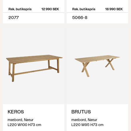
Rek. butikspris
12 990 SEK
Rek. butikspris
18 990 SEK
2077
5066-8
KEROS
BRUTUS
matbord, Natur
matbord, Natur
L220 W100 H73 cm
L220 W95 H73 cm