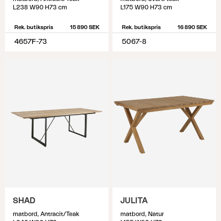
L238 W90 H73 cm
L175 W90 H73 cm
Rek. butikspris
15 890 SEK
Rek. butikspris
16 890 SEK
4657F-73
5067-8
SHAD
JULITA
matbord, Antracit/Teak
matbord, Natur