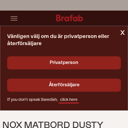
x
Vänligen välj om du är privatperson eller
återförsäljare
Startsida
Bord
Nox Matbord Dusty Green/teak
Privatperson
Återförsäljare
If you don't speak Swedish,
click here
NOX MATBORD DUSTY