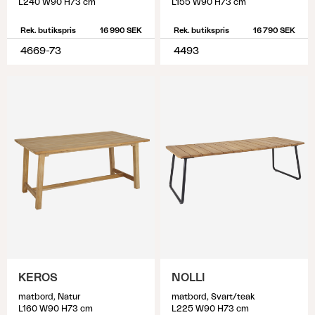
L240 W90 H73 cm
L155 W90 H73 cm
Rek. butikspris
16 990 SEK
Rek. butikspris
16 790 SEK
4669-73
4493
KEROS
NOLLI
matbord, Natur
matbord, Svart/teak
L160 W90 H73 cm
L225 W90 H73 cm