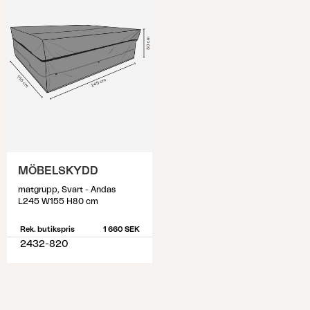
MÖBELSKYDD
matgrupp, Svart - Andas
L245 W155 H80 cm
Rek. butikspris
1 660 SEK
2432-820