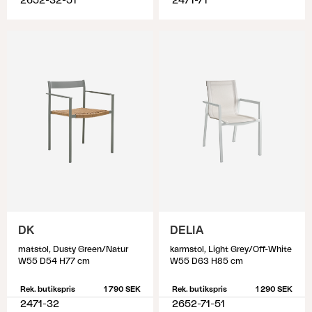
2652-32-51
2471-71
DK
DELIA
matstol, Dusty Green/Natur
karmstol, Light Grey/Off-White
W55 D54 H77 cm
W55 D63 H85 cm
Rek. butikspris
1 790 SEK
Rek. butikspris
1 290 SEK
2471-32
2652-71-51