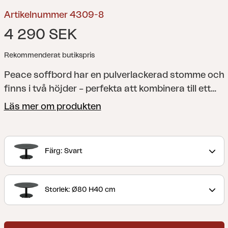
Artikelnummer 4309-8
4 290 SEK
Rekommenderat butikspris
Peace soffbord har en pulverlackerad stomme och
finns i två höjder – perfekta att kombinera till ett
stilrent set. Med sina mjuka, rundade former och
Läs mer om produkten
den stabila mittpelaren tillför de samma
genomtänkta elegans som resten av serien Peace.
Peace är en modern bordskollektion där det
Färg: Svart
karaktäristiska Peace-mönstret pryder toppen.
Med rund bordsskiva, stadig mittpelare och
fotplatta samt stilren design skapas en form som
Storlek: Ø80 H40 cm
både är funktionell och tidlös. Kollektionen finns i
flera färger och materialval, vilket gör Peace enkel
att anpassa till olika sammanhang – alltid med