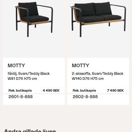
MOTTY
MOTTY
fåtölj, Svart/Teddy Black
2-sitssoffa, Svart/Teddy Black
W81 D76 H75 cm
W140 D76 H75 cm
Rek. butikspris
4 490 SEK
Rek. butikspris
7 490 SEK
2601-8-888
2602-8-888
Andra gillade även