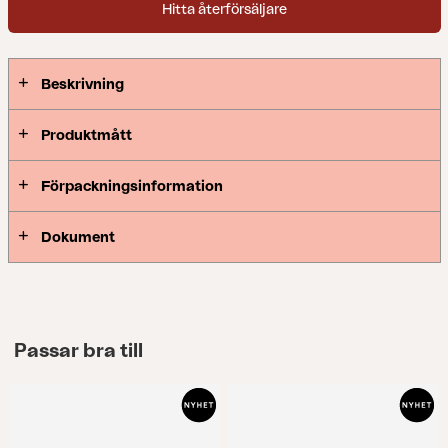
Hitta återförsäljare
samma genomtänkta uttryck. Ett bord som sprider
Peace, oavsett miljö.
Beskrivning
Produktmått
Förpackningsinformation
Dokument
Passar bra till