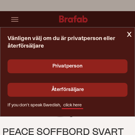
x
Vänligen välj om du är privatperson eller
återförsäljare
Startsida
Bord
Peace Soffbord Svart
Privatperson
Återförsäljare
If you don't speak Swedish,
click here
PEACE SOFFBORD SVART