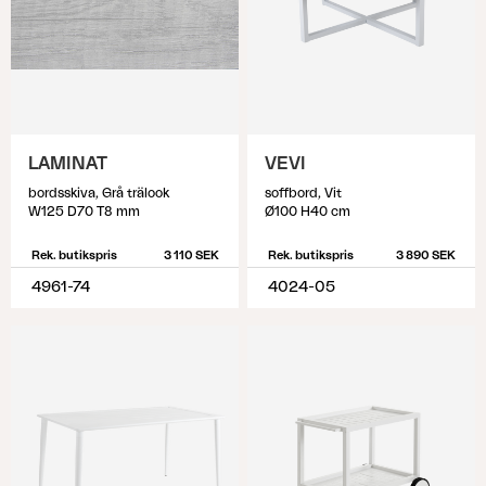
LAMINAT
VEVI
bordsskiva, Grå trälook
soffbord, Vit
W125 D70 T8 mm
Ø100 H40 cm
Rek. butikspris
3 110 SEK
Rek. butikspris
3 890 SEK
4961-74
4024-05