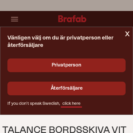
x
Vänligen välj om du är privatperson eller
återförsäljare
Startsida
Bord
Talance Bordsskiva Vit
Privatperson
Återförsäljare
If you don't speak Swedish,
click here
TALANCE BORDSSKIVA VIT