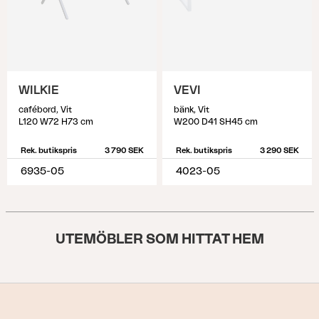
WILKIE
VEVI
cafébord, Vit
bänk, Vit
L120 W72 H73 cm
W200 D41 SH45 cm
Rek. butikspris
3 790 SEK
Rek. butikspris
3 290 SEK
6935-05
4023-05
UTEMÖBLER SOM HITTAT HEM