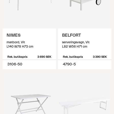
NIMES
BELFORT
matbord, Vit
serveringsvagn, Vit
L140 W78 H73 cm
L82 W56 H71 cm
Rek. butikspris
3 690 SEK
Rek. butikspris
3 390 SEK
3106-50
4790-5