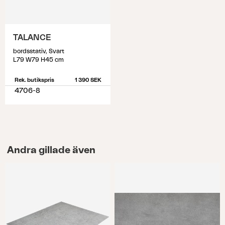
TALANCE
bordsstativ, Svart
L79 W79 H45 cm
Rek. butikspris
1 390 SEK
4706-8
Andra gillade även