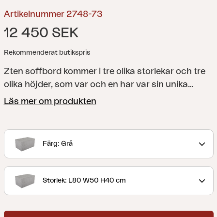
Artikelnummer 2748-73
12 450 SEK
Rekommenderat butikspris
Zten soffbord kommer i tre olika storlekar och tre
olika höjder, som var och en har var sin unika
nyans – precis som sten i naturen. Ytor av hållbar
Läs mer om produkten
och tålig kompositsten, stomme i stadig aluminium
och justerbara, dolda ben. Kombinera dem för
dynamik och lekfullhet, eller välj den storlek och
Färg: Grå
nyans som passar ditt utemöblemang bäst.
En
serie soffbord som tar för sig – Zten har ett rått
och naturligt uttryck tack vare tre olika sorters
Storlek: L80 W50 H40 cm
vacker stenimitation. Kubistiska former och unik
design för den som vill ta utemöblemanget till en ny
nivå. Passar lika bra ihop med ett modernt