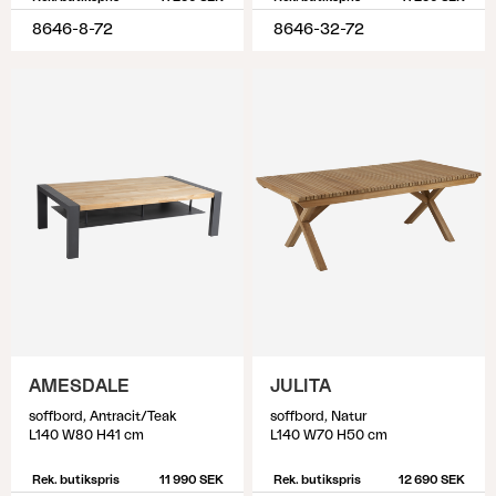
8646-8-72
8646-32-72
AMESDALE
JULITA
soffbord, Antracit/Teak
soffbord, Natur
L140 W80 H41 cm
L140 W70 H50 cm
Rek. butikspris
11 990 SEK
Rek. butikspris
12 690 SEK