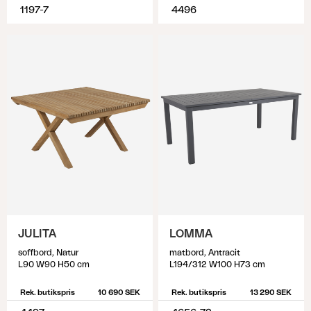
1197-7
4496
JULITA
LOMMA
soffbord, Natur
matbord, Antracit
L90 W90 H50 cm
L194/312 W100 H73 cm
Rek. butikspris
10 690 SEK
Rek. butikspris
13 290 SEK