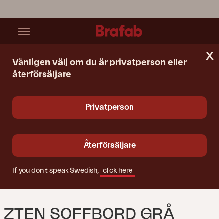
x
Vänligen välj om du är privatperson eller
återförsäljare
Startsida
Bord
Zten Soffbord Grå
Privatperson
Återförsäljare
If you don't speak Swedish,
click here
ZTEN SOFFBORD GRÅ