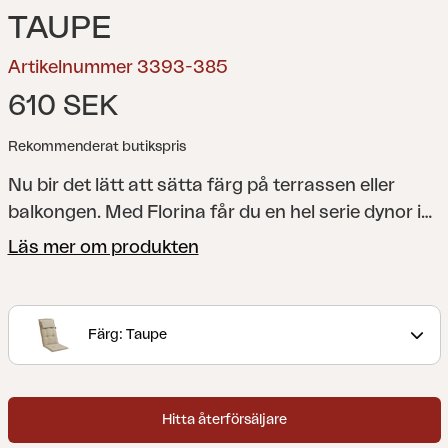
TAUPE
Artikelnummer 3393-385
610 SEK
Rekommenderat butikspris
Nu bir det lätt att sätta färg på terrassen eller
balkongen. Med Florina får du en hel serie dynor i
varierande färger, som gör både matstolen,
Läs mer om produkten
vilsängen, positionsstolen eller hammocken till den
färgklick som du önskar. Samtliga dynor är
tillverkade av 100% dralon och med en fyllning av
Färg: Taupe
skum och fiber.
Hitta återförsäljare