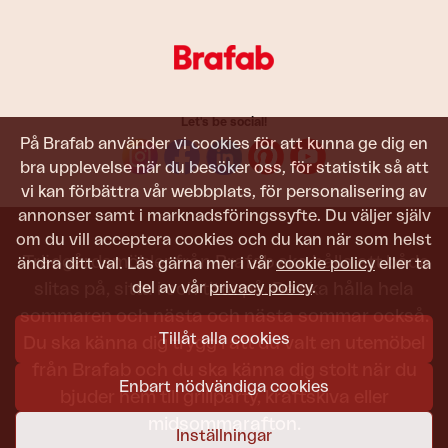
Let's be social!
På Brafab använder vi cookies för att kunna ge dig en
bra upplevelse när du besöker oss, för statistik så att
vi kan förbättra vår webbplats, för personalisering av
annonser samt i marknadsföringssyfte. Du väljer själv
om du vill acceptera cookies och du kan när som helst
Trädgårdsmöbler från Brafab ska hålla att både
ändra ditt val. Läs gärna mer i vår
cookie policy
eller ta
del av vår
privacy policy
.
slitas på, sitta i och titta på. De ska hålla hela
sommaren och nästa och nästa sommar också.
Tillåt alla cookies
Du ska känna dig trygg i att du valt en utemöbel
från Brafab och du ska känna dig stolt när du
Enbart nödvändiga cookies
bjuder hem till grillparty, kräftskiva eller
midsommarafton.
Inställningar