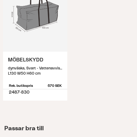
MÖBELSKYDD
dynväska, Svart - Vattenavvisande
L130 W50 H60 cm
Rek. butikspris
570 SEK
2487-830
Passar bra till