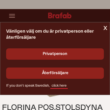
x
Vänligen välj om du är privatperson eller
återförsäljare
Startsida
Dyna
Florina Pos.stolsdyna Taupe
Privatperson
Återförsäljare
If you don't speak Swedish,
click here
FLORINA POS.STOLSDYNA