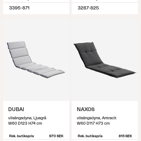
3395-871
3287-825
DUBAI
NAXOS
vilsängsdyna, Ljusgrå
vilsängsdyna, Antracit
W60 D123 H74 cm
W60 D117 H73 cm
Rek. butikspris
970 SEK
Rek. butikspris
815 SEK