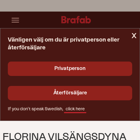
x
Vänligen välj om du är privatperson eller
återförsäljare
Startsida
Dyna
Florina Vilsängsdyna Antracit
Privatperson
Återförsäljare
If you don't speak Swedish,
click here
FLORINA VILSÄNGSDYNA