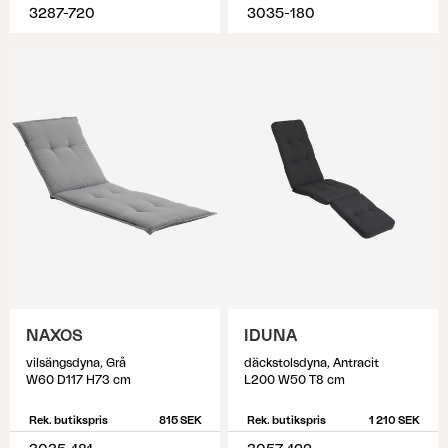
3287-720
3035-180
NAXOS
IDUNA
vilsängsdyna, Grå
däckstolsdyna, Antracit
W60 D117 H73 cm
L200 W50 T8 cm
Rek. butikspris
815 SEK
Rek. butikspris
1 210 SEK