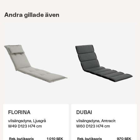
Andra gillade även
FLORINA
DUBAI
vilsängsdyna, Ljusgrå
vilsängsdyna, Antracit
W49 D123 H74 cm
W60 D123 H74 cm
Rek. butikspris
1 010 SEK
Rek. butikspris
970 SEK