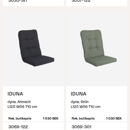
3035-181
3057-122
IDUNA
IDUNA
dyna, Antracit
dyna, Grön
L125 W56 T10 cm
L125 W56 T10 cm
Rek. butikspris
1 030 SEK
Rek. butikspris
1 030 SEK
3069-122
3069-301