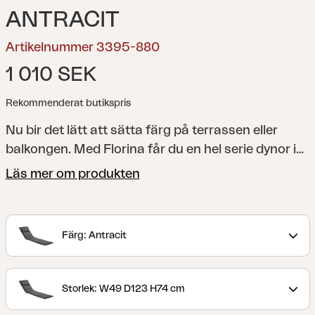
ANTRACIT
Artikelnummer 3395-880
1 010 SEK
Rekommenderat butikspris
Nu bir det lätt att sätta färg på terrassen eller
balkongen. Med Florina får du en hel serie dynor i
varierande färger, som gör både matstolen,
Läs mer om produkten
vilsängen, positionsstolen eller hammocken till den
färgklick som du önskar. Samtliga dynor är
tillverkade av 100% dralon och med en fyllning av
Färg: Antracit
skum och fiber.
Storlek: W49 D123 H74 cm