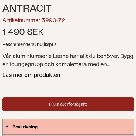
ANTRACIT
Artikelnummer 5990-72
1 490 SEK
Rekommenderat butikspris
Vår aluminiumserie Leone har allt du behöver. Bygg
en loungegrupp och komplettera med en
matgrupp. För extra lata stunder väljer du Leone
Läs mer om produkten
vilsäng. Samtliga delar passar bra att kombinera
med vår serie Weldon.
Hitta återförsäljare
Beskrivning