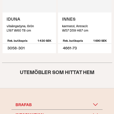
IDUNA
INNES
vilsängsdyna, Grön
karmstol, Antracit
L197 W60 T8 cm
W57 D59 H87 cm
Rek. butikspris
1 430 SEK
Rek. butikspris
1 690 SEK
3058-301
4661-73
UTEMÖBLER SOM HITTAT HEM
BRAFAB