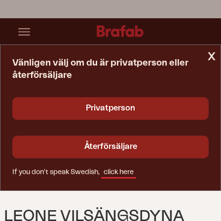
x
Vänligen välj om du är privatperson eller
återförsäljare
Startsida
Dyna
Leone Vilsängsdyna Antracit
Privatperson
Återförsäljare
If you don't speak Swedish,
click here
LEONE VILSÄNGSDYNA