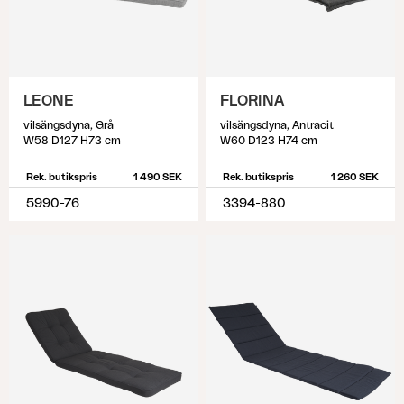
LEONE
FLORINA
vilsängsdyna, Grå
vilsängsdyna, Antracit
W58 D127 H73 cm
W60 D123 H74 cm
Rek. butikspris
1 490 SEK
Rek. butikspris
1 260 SEK
5990-76
3394-880