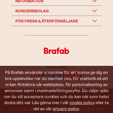
INFORMATION
KONCERNBOLAG
FÖR PRESS & ÅTERFÖRSÄLJARE
Let's be social!
På Brafab använder vi cookies för att kunna ge dig en
bra upplevelse när du besöker oss, för statistik så att
vi kan förbättra vår webbplats, för personalisering av
annonser samt i marknadsföringssyfte. Du väljer själv
om du vill acceptera cookies och du kan när som helst
Trädgårdsmöbler från Brafab ska hålla att både
ändra ditt val. Läs gärna mer i vår
cookie policy
eller ta
del av vår
privacy policy
.
slitas på, sitta i och titta på. De ska hålla hela