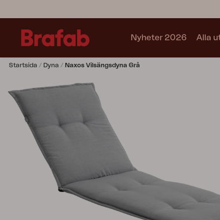
Nyheter 2026
Alla 
Startsida
Dyna
Naxos Vilsängsdyna Grå
Produkter
Matgrupper
Soffgrupper
Café sets
Soffa
Fåtölj
Stol
Bord
Utekök
Vilsäng
Relax
Hammock