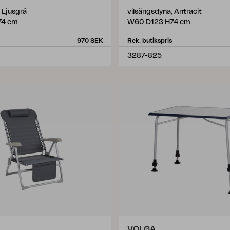
 Ljusgrå
vilsängsdyna, Antracit
74 cm
W60 D123 H74 cm
970 SEK
Rek. butikspris
3287-825
VOLGA