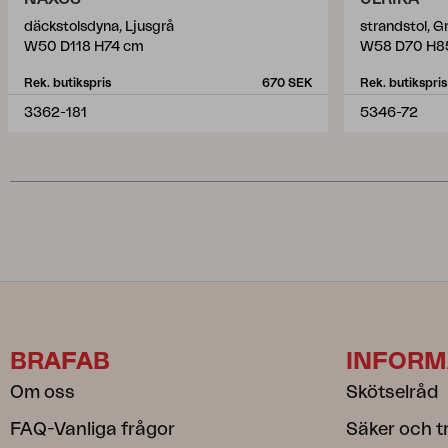
däckstolsdyna, Ljusgrå
strandstol, G
W50 D118 H74 cm
W58 D70 H8
Rek. butikspris
670 SEK
Rek. butikspris
3362-181
5346-72
BRAFAB
INFORM
Om oss
Skötselråd
FAQ-Vanliga frågor
Säker och t