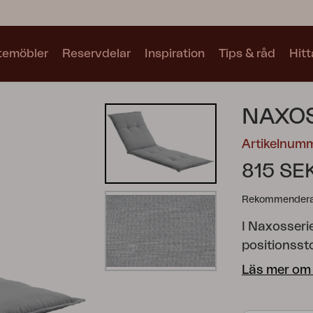
utemöbler
Reservdelar
Inspiration
Tips & råd
Hitt
Kollektioner
NAXOS
Se alla kollektioner
Artikelnum
815 SE
Rekommenderat
I Naxosserie
Motty
Blixt
Trolly
positionsst
stoppade me
Läs mer om
mellan flera
bomull/polye