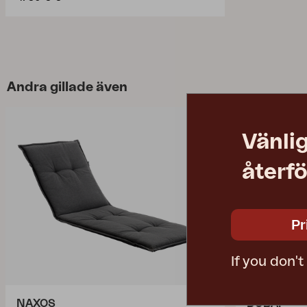
Andra gillade även
Vänlig
återfö
Pr
If you don'
NAXOS
DUBAI