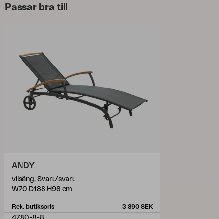
Passar bra till
ANDY
vilsäng, Svart/svart
W70 D188 H98 cm
Rek. butikspris
3 890 SEK
4780-8-8