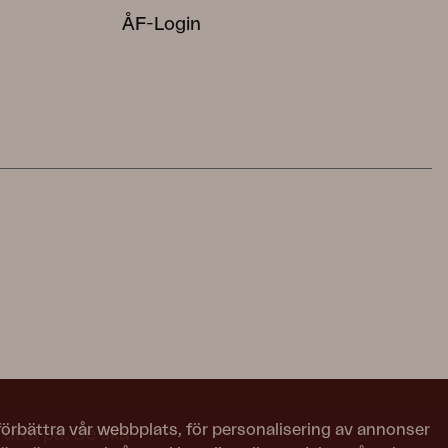
ÅF-Login
 förbättra vår webbplats, för personalisering av annonser
titta på. De ska