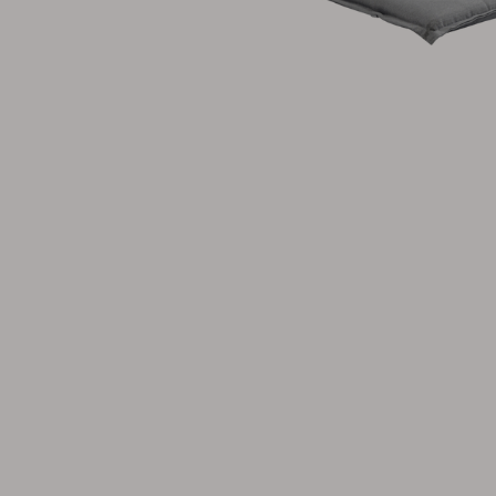
Parasoll
Paviljong
Accessoar
Dyna
Förvaring
Möbelskydd
Underhållsprodukter
Set