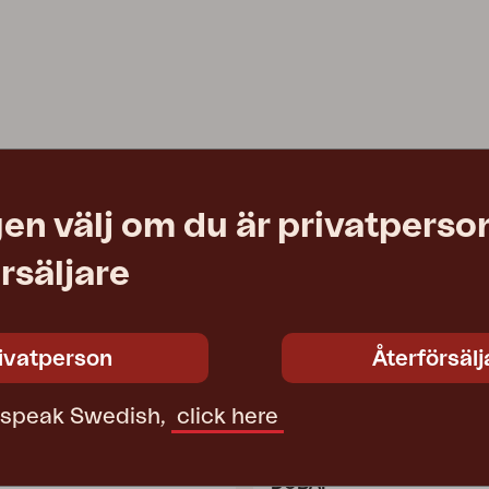
en välj om du är privatperson
rsäljare
ivatperson
Återförsälj
t speak Swedish,
click here
DUBAI