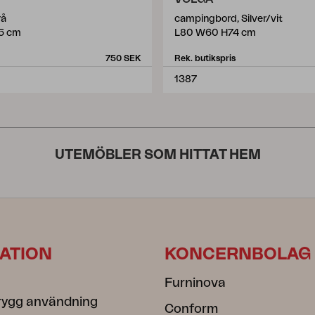
rå
campingbord, Silver/vit
5 cm
L80 W60 H74 cm
750 SEK
Rek. butikspris
1387
UTEMÖBLER SOM HITTAT HEM
ATION
KONCERNBOLAG
Furninova
rygg användning
Conform