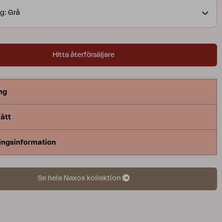
g: Grå
Hitta återförsäljare
ng
ått
ingsinformation
Se hela Naxos kollektion