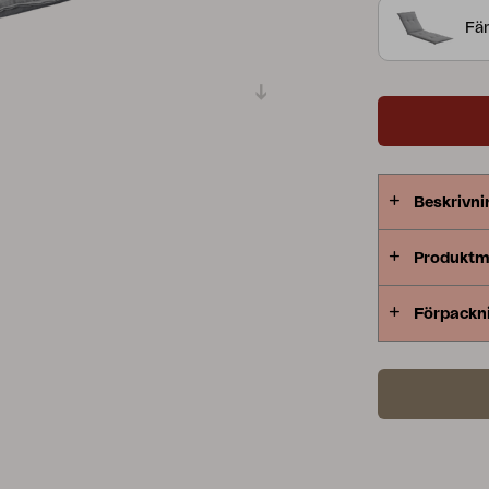
Fär
Peace
Grower Greens
Lomma
Kelia
Delia
Lyra
Beskrivni
Produktm
Förpackn