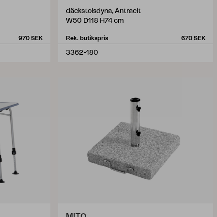
däckstolsdyna, Antracit
W50 D118 H74 cm
970 SEK
Rek. butikspris
670 SEK
3362-180
MITO