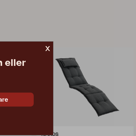
x
 eller
are
NAXOS