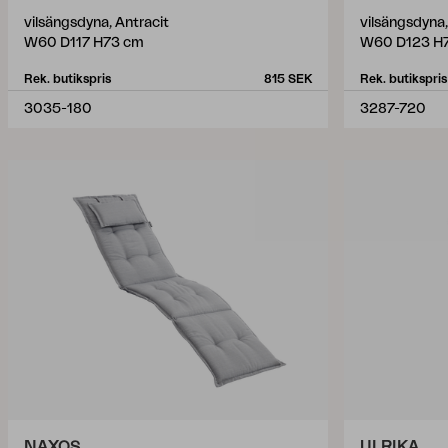
vilsängsdyna, Antracit
vilsängsdyna,
W60 D117 H73 cm
W60 D123 H
Rek. butikspris
815 SEK
Rek. butikspris
3035-180
3287-720
NAXOS
ULRIKA