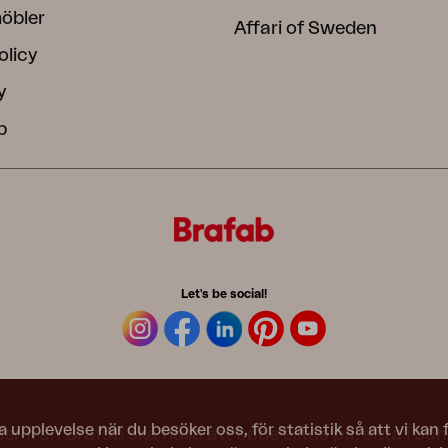
öbler
Affari of Sweden
olicy
y
b
Let's be social!
a upplevelse när du besöker oss, för statistik så att vi kan
 från Brafab ska hålla att både slitas på, sitta i och 