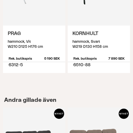
PRAG
KORNHULT
hammock, Vit
hammock, Svart
W210 D125 H176 cm
W219 D130 H158 cm
Rek. butikspris
5 190 SEK
Rek. butikspris
7 890 SEK
6312-5
6510-88
Andra gillade även