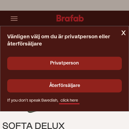
x
Vänligen välj om du är privatperson eller
återförsäljare
Startsida
Dyna
Softa Delux Hammockdynset Grön
Privatperson
Återförsäljare
If you don't speak Swedish,
click here
SOFTA DELUX