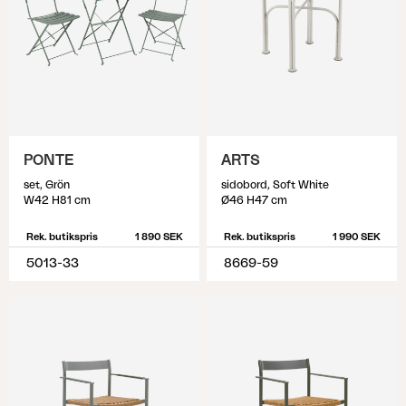
PONTE
ARTS
set, Grön
sidobord, Soft White
W42 H81 cm
Ø46 H47 cm
Rek. butikspris
1 890 SEK
Rek. butikspris
1 990 SEK
5013-33
8669-59