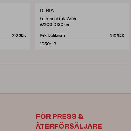
OLBIA
hammocktak, Grön
W200 D130 cm
510 SEK
Rek. butikspris
510 SEK
10501-3
FÖR PRESS &
ÅTERFÖRSÄLJARE