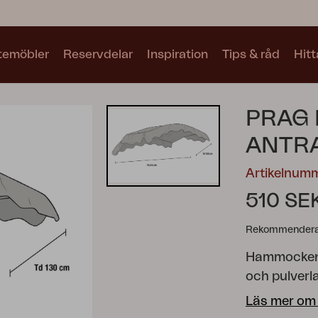
utemöbler
Reservdelar
Inspiration
Tips & råd
Hitt
Kollektioner
PRAG
Se alla kollektioner
ANTRA
Artikelnum
510 SE
Rekommenderat
Motty
Blixt
Trolly
Hammocken Pr
och pulverla
Läs mer om