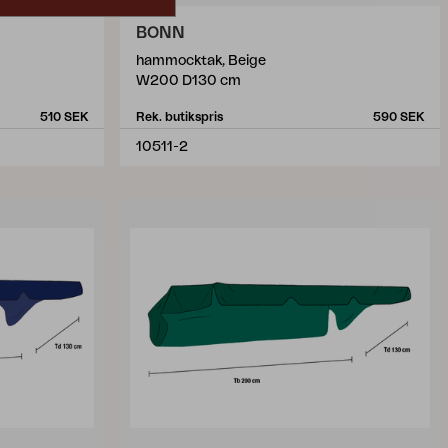
BONN
hammocktak, Beige
W200 D130 cm
510 SEK
Rek. butikspris
590 SEK
10511-2