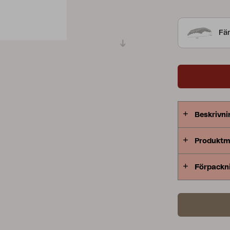
Peace
Grower Greens
Lomma
Fär
Kelia
Delia
Lyra
Beskrivni
Produktm
Förpackn