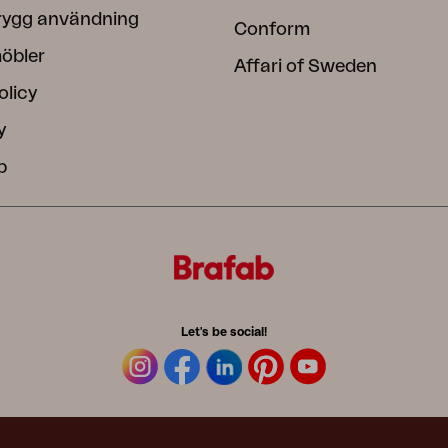
rygg användning
Conform
öbler
Affari of Sweden
olicy
y
b
Let's be social!