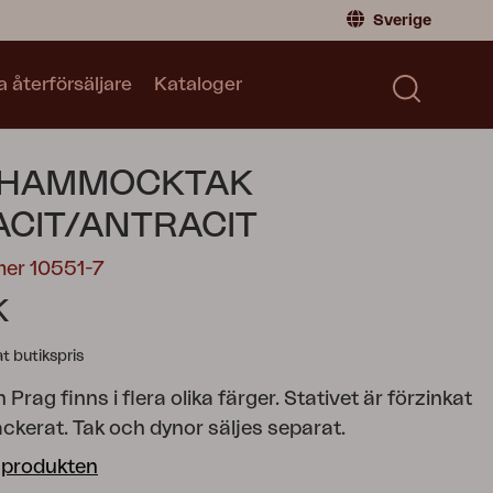
Sverige
a återförsäljare
Kataloger
Privatperson
Sverige
|
Sweden
Norge
|
Norway
Kataloger
 HAMMOCKTAK
Global
|
Global
Läs våra kataloger
Tyskland
|
Germany
CIT/ANTRACIT
Danmark
|
Denmark
mer 10551-7
Frankrike
|
France
K
Byt till Återförsäljare
 butikspris
ag finns i flera olika färger. Stativet är förzinkat
ckerat. Tak och dynor säljes separat.
 produkten