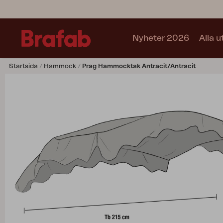
Nyheter 2026
Alla 
Startsida
Hammock
Prag Hammocktak Antracit/Antracit
Produkter
Matgrupper
Soffgrupper
Café sets
Soffa
Fåtölj
Stol
Bord
Utekök
Vilsäng
Relax
Hammock