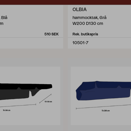
OLBIA
 Blå
hammocktak, Grå
cm
W200 D130 cm
510 SEK
Rek. butikspris
10501-7