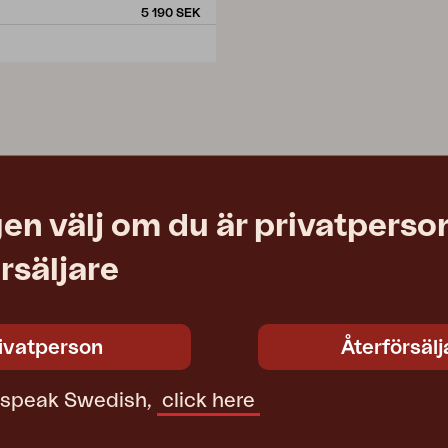
5 190 SEK
en välj om du är privatperson
rsäljare
ivatperson
Återförsälj
t speak Swedish,
click here