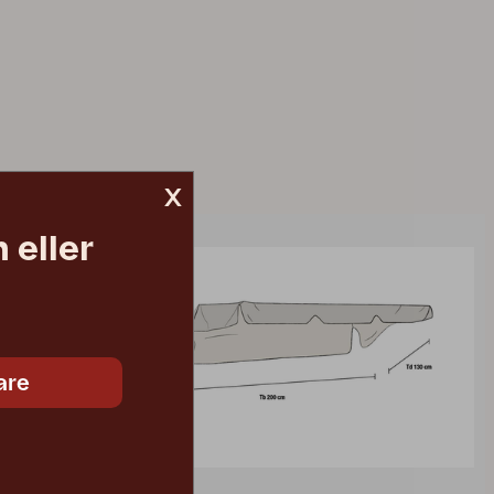
x
 eller
are