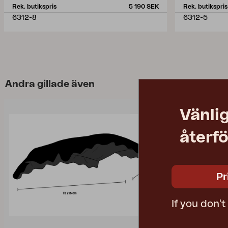
Rek. butikspris
5 190 SEK
Rek. butikspris
6312-8
6312-5
Andra gillade även
Vänlig
återfö
Pr
If you don'