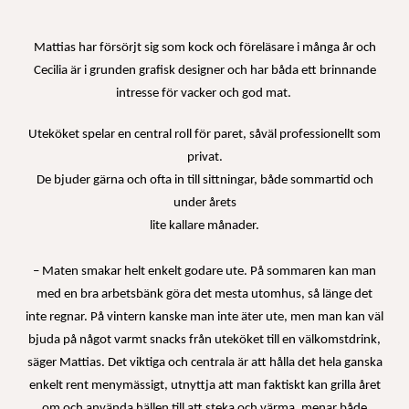
Mattias har försörjt sig som kock och föreläsare i många år och
Cecilia är i grunden grafisk designer och har båda ett brinnande
intresse för vacker och god mat.
Uteköket spelar en
central roll för paret, såväl professionellt som
privat.
De bjuder gärna och ofta in till sittningar, både sommartid och
under årets
lite kallare månader.
– Maten smakar helt enkelt godare ute. På sommaren kan man
med en bra arbetsbänk göra det mesta utomhus, så länge det
inte regnar. På vintern kanske man inte äter ute, men man kan väl
bjuda på något varmt snacks från uteköket till en välkomstdrink,
säger Mattias. Det viktiga och centrala är att hålla det hela ganska
enkelt rent menymässigt, utnyttja att man faktiskt kan grilla året
om och använda hällen till att steka och värma, menar både