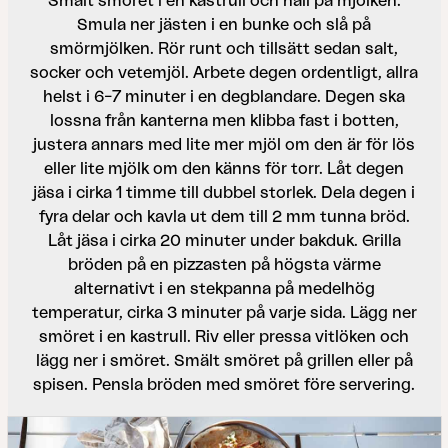
Smält smöret i en kastrull och häll på mjölken.
Smula ner jästen i en bunke och slå på
smörmjölken. Rör runt och tillsätt sedan salt,
socker och vetemjöl. Arbete degen ordentligt, allra
helst i 6–7 minuter i en degblandare. Degen ska
lossna från kanterna men klibba fast i botten,
justera annars med lite mer mjöl om den är för lös
eller lite mjölk om den känns för torr. Låt degen
jäsa i cirka 1 timme till dubbel storlek. Dela degen i
fyra delar och kavla ut dem till 2 mm tunna bröd.
Låt jäsa i cirka 20 minuter under bakduk. Grilla
bröden på en pizzasten på högsta värme
alternativt i en stekpanna på medelhög
temperatur, cirka 3 minuter på varje sida. Lägg ner
smöret i en kastrull. Riv eller pressa vitlöken och
lägg ner i smöret. Smält smöret på grillen eller på
spisen. Pensla bröden med smöret före servering.