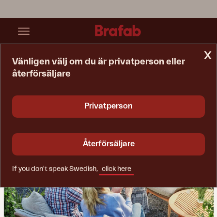
x
Vänligen välj om du är privatperson eller
återförsäljare
Startsida
Inspiration
När Köket Flyttar Ut
Privatperson
Återförsäljare
If you don't speak Swedish,
click here