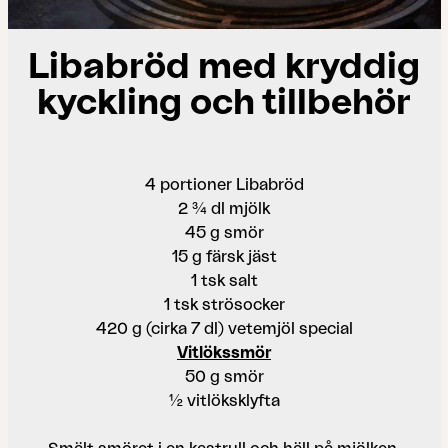
Libabröd med kryddig
kyckling och tillbehör
4 portioner Libabröd
2 ¾ dl mjölk
45 g smör
15 g färsk jäst
1 tsk salt
1 tsk strösocker
420 g (cirka 7 dl) vetemjöl special
Vitlökssmör
50 g smör
½ vitlöksklyfta