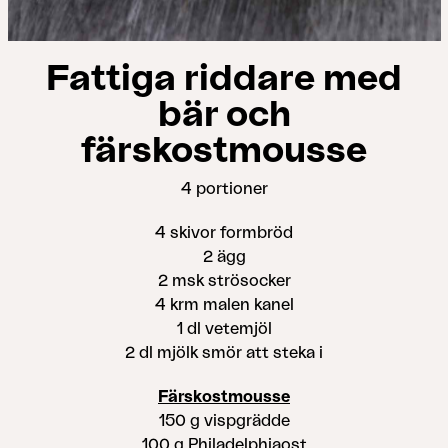
Fattiga riddare med
bär och
färskostmousse
4 portioner
4 skivor formbröd
2 ägg
2 msk strösocker
4 krm malen kanel
1 dl vetemjöl
2 dl mjölk smör att steka i
Färskostmousse
150 g vispgrädde
100 g Philadelphiaost