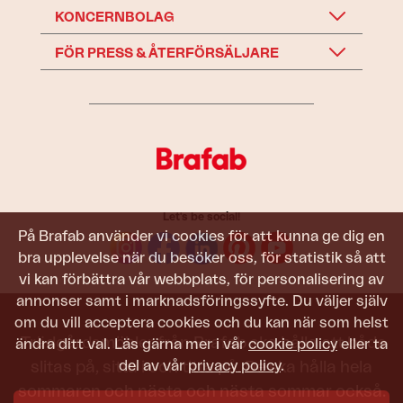
KONCERNBOLAG
FÖR PRESS & ÅTERFÖRSÄLJARE
Let's be social!
På Brafab använder vi cookies för att kunna ge dig en
bra upplevelse när du besöker oss, för statistik så att
vi kan förbättra vår webbplats, för personalisering av
annonser samt i marknadsföringssyfte. Du väljer själv
om du vill acceptera cookies och du kan när som helst
Trädgårdsmöbler från Brafab ska hålla att både
ändra ditt val. Läs gärna mer i vår
cookie policy
eller ta
del av vår
privacy policy
.
slitas på, sitta i och titta på. De ska hålla hela
sommaren och nästa och nästa sommar också.