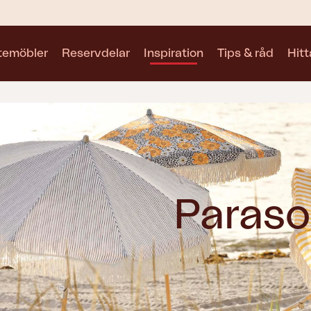
utemöbler
Reservdelar
Inspiration
Tips & råd
Hitt
Kollektioner
Se alla kollektioner
Paraso
Motty
Blixt
Trolly