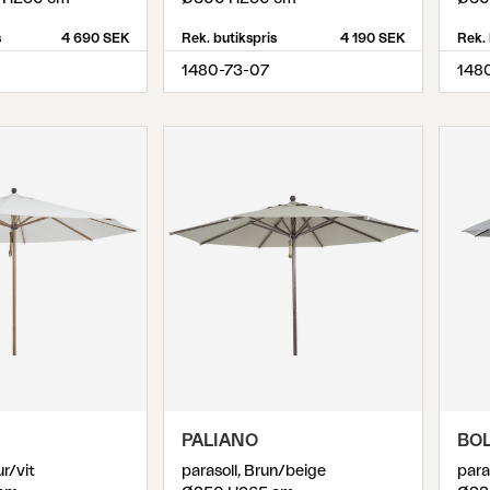
s
4 690 SEK
Rek. butikspris
4 190 SEK
Rek. 
1480-73-07
1480
PALIANO
BO
ur/vit
parasoll, Brun/beige
para