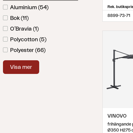
Aluminium
(
54
)
Rek. butikspri
8899-73-71
Bok
(
11
)
O’Bravia
(
1
)
Polycotton
(
5
)
Polyester
(
66
)
Stål
(
11
)
Visa mer
VINOVO
Ø350 H275 