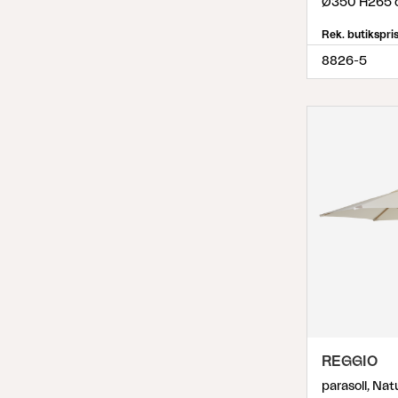
Ø350 H265 
Rek. butikspri
8826-5
REGGIO
parasoll, Nat