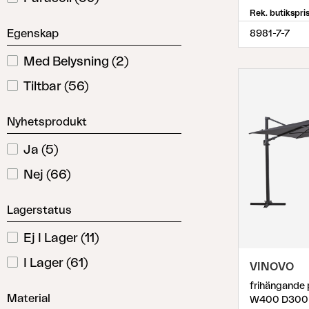
Paliano
(
4
)
Rek. butikspri
Egenskap
Paris
(
1
)
8981-7-7
Parma
(
1
)
Med Belysning
(
2
)
Poppi
(
9
)
Tiltbar
(
56
)
Reggio
(
3
)
Nyhetsprodukt
Shanghai
(
6
)
Ja
(
5
)
Trieste
(
2
)
Nej
(
66
)
Vinovo
(
6
)
Lagerstatus
Ej I Lager
(
11
)
I Lager
(
61
)
VINOVO
Material
W400 D300