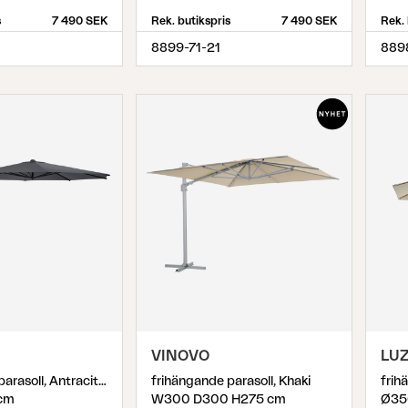
s
7 490 SEK
Rek. butikspris
7 490 SEK
Rek. 
8899-71-21
889
VINOVO
LUZ
frihängande parasoll, Antracit/Grå
frihängande parasoll, Khaki
cm
W300 D300 H275 cm
Ø35