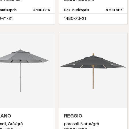
butikspris
4 190 SEK
Rek. butikspris
4 190 SEK
-71-21
1480-73-21
LANO
REGGIO
soll, Grå/grå
parasoll, Natur/grå