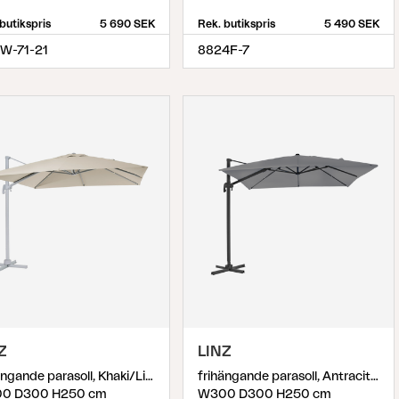
butikspris
5 690 SEK
Rek. butikspris
5 490 SEK
1W-71-21
8824F-7
Z
LINZ
frihängande parasoll, Khaki/Light Grey
frihängande parasoll, Antracit/Grå
0 D300 H250 cm
W300 D300 H250 cm