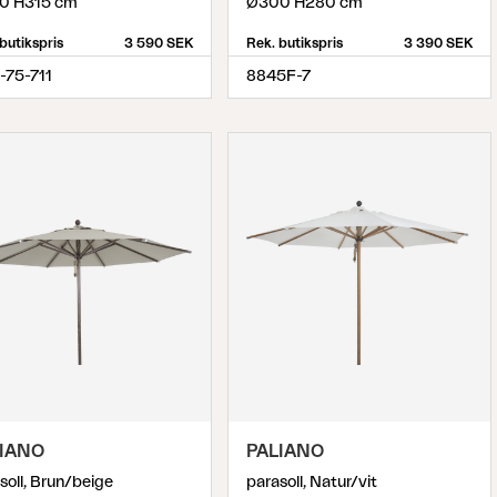
0 H315 cm
Ø300 H280 cm
butikspris
3 590 SEK
Rek. butikspris
3 390 SEK
-75-711
8845F-7
IANO
PALIANO
soll, Brun/beige
parasoll, Natur/vit