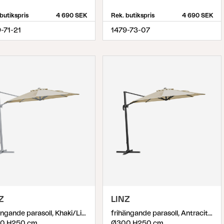
butikspris
4 690 SEK
Rek. butikspris
4 690 SEK
-71-21
1479-73-07
Z
LINZ
frihängande parasoll, Khaki/Light Grey
frihängande parasoll, Antracit/khaki
0 H250 cm
Ø300 H250 cm