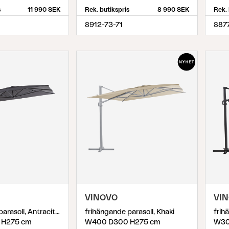
s
11 990 SEK
Rek. butikspris
8 990 SEK
Rek. 
8912-73-71
8877
VINOVO
VI
frihängande parasoll, Antracit/Grå
frihängande parasoll, Khaki
 H275 cm
W400 D300 H275 cm
W30