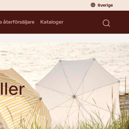
Sverige
a återförsäljare
Kataloger
Privatperson
Sverige
|
Sweden
Norge
|
Norway
Kataloger
Global
|
Global
Läs våra kataloger
Tyskland
|
Germany
Danmark
|
Denmark
Frankrike
|
France
ller
Byt till Återförsäljare