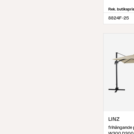
Rek. butikspri
8824F-25
LINZ
W300 D300