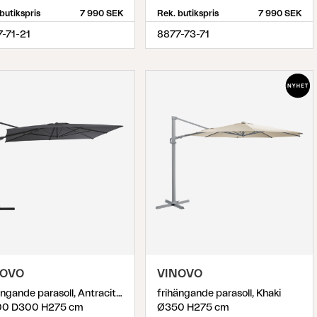
butikspris
7 990 SEK
Rek. butikspris
7 990 SEK
-71-21
8877-73-71
NOVO
VINOVO
frihängande parasoll, Antracit/Grå
frihängande parasoll, Khaki
0 D300 H275 cm
Ø350 H275 cm