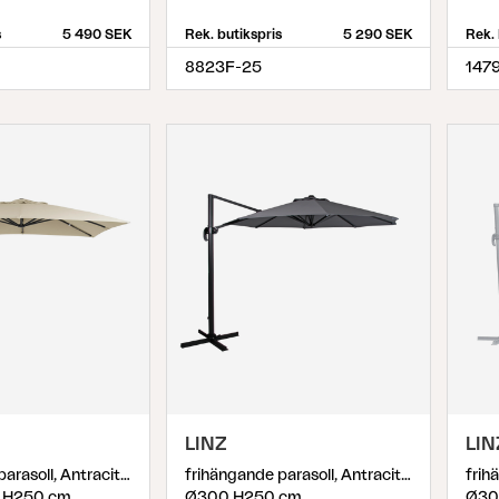
s
5 490 SEK
Rek. butikspris
5 290 SEK
Rek. 
8823F-25
1479
LINZ
LIN
frihängande parasoll, Antracit/khaki
frihängande parasoll, Antracit/Grå
 H250 cm
Ø300 H250 cm
Ø30