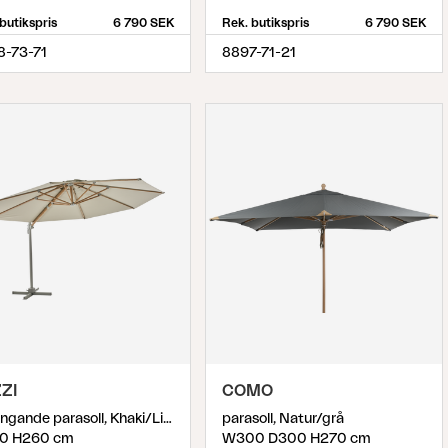
butikspris
6 790 SEK
Rek. butikspris
6 790 SEK
8-73-71
8897-71-21
ZI
COMO
frihängande parasoll, Khaki/Light Grey
parasoll, Natur/grå
0 H260 cm
W300 D300 H270 cm