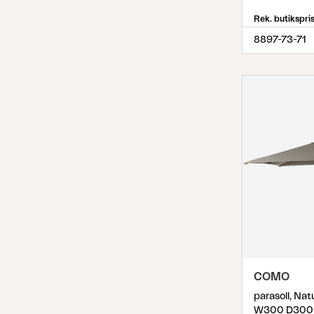
Rek. butikspri
8897-73-71
COMO
parasoll, Na
W300 D300