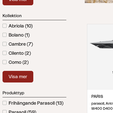
Svart
(
2
)
Parasoll
Paviljong
Vit
(
5
)
Kollektion
Accessoar
Dyna
Abriola
(
10
)
Förvaring
Bolano
(
1
)
Möbelskydd
Cambre
(
7
)
Underhållsprodukter
Set
Cilento
(
2
)
Como
(
2
)
Follina
(
5
)
Visa mer
Gatsby
(
5
)
Linz
(
6
)
Produkttyp
PARIS
Luzzi
(
1
)
Frihängande Parasoll
(
13
)
parasoll, Ant
Mozzo
(
1
)
W400 D400
Parasoll
(
59
)