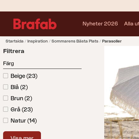
Nyheter 2026
Alla 
Startsida
Inspiration
Sommarens Bästa Plats
Parasoller
Produkter
Filtrera
Matgrupper
Färg
Soffgrupper
Café sets
Beige
(
23
)
Soffa
Blå
(
2
)
Fåtölj
Stol
Brun
(
2
)
Bord
Grå
(
23
)
Utekök
Natur
(
14
)
Vilsäng
Relax
Röd
(
1
)
Hammock
Visa mer