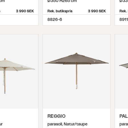
cm
Ø350 H265 cm
Ø33
s
3 990 SEK
Rek. butikspris
3 990 SEK
Rek. 
8826-6
8911
REGGIO
PAL
ur
parasoll, Natur/taupe
para