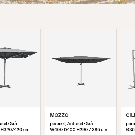
Peace
Grower Greens
Lomma
Kelia
Delia
Lyra
MOZZO
CI
racit/Grå
parasoll, Antracit/Grå
para
 H320/420 cm
W400 D400 H290 / 385 cm
Ø35