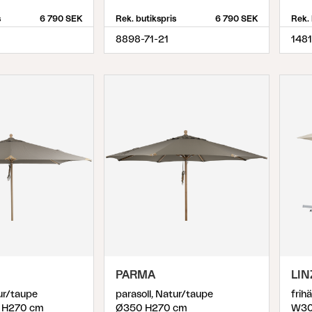
s
6 790 SEK
Rek. butikspris
6 790 SEK
Rek. 
8898-71-21
148
PARMA
LIN
tur/taupe
parasoll, Natur/taupe
 H270 cm
Ø350 H270 cm
W30