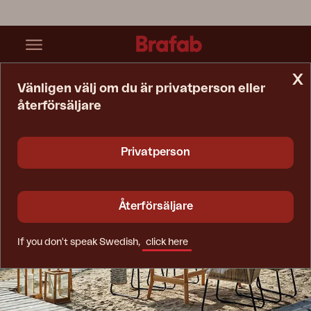
x
Vänligen välj om du är privatperson eller
återförsäljare
Startsida
Inspiration
Ute Är Det Nya Inne
Privatperson
Återförsäljare
If you don't speak Swedish,
click here