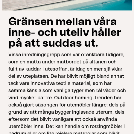
Gränsen mellan våra
inne- och uteliv håller
på att suddas ut.
Vissa inredningsgrepp som var otänkbara tidigare,
som en matta under matbordet på altanen och
fullt av kuddar i utesoffan, är idag en mer självklar
del av uteplatsen. De har blivit möjligt bland annat
tack vare innovativa textila material, som har
samma känsla som vanliga tyger men tål väder och
vind mycket bättre. Outdoor homing-trenden har
också gjort säsongen för utemöbler längre: dels på
grund av att många bygger inglasade uterum, dels
eftersom det blivit vanligare att också använda
utemöbler inne. Det kan handla om rottingmöbler i
badrum eller om lite rejälare matstolar som blivit