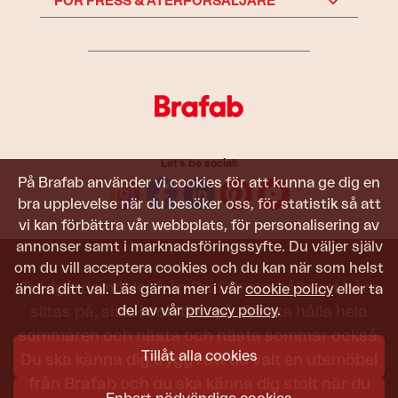
FÖR PRESS & ÅTERFÖRSÄLJARE
Let's be social!
På Brafab använder vi cookies för att kunna ge dig en
bra upplevelse när du besöker oss, för statistik så att
vi kan förbättra vår webbplats, för personalisering av
annonser samt i marknadsföringssyfte. Du väljer själv
om du vill acceptera cookies och du kan när som helst
Trädgårdsmöbler från Brafab ska hålla att både
ändra ditt val. Läs gärna mer i vår
cookie policy
eller ta
slitas på, sitta i och titta på. De ska hålla hela
del av vår
privacy policy
.
sommaren och nästa och nästa sommar också.
Tillåt alla cookies
Du ska känna dig trygg i att du valt en utemöbel
från Brafab och du ska känna dig stolt när du