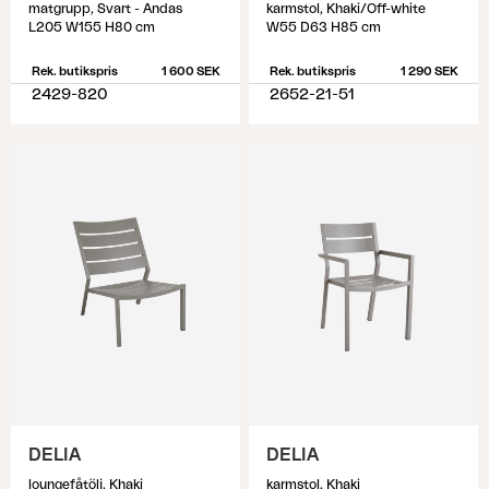
matgrupp, Svart - Andas
karmstol, Khaki/Off-white
L205 W155 H80 cm
W55 D63 H85 cm
Rek. butikspris
1 600 SEK
Rek. butikspris
1 290 SEK
2429-820
2652-21-51
DELIA
DELIA
loungefåtölj, Khaki
karmstol, Khaki