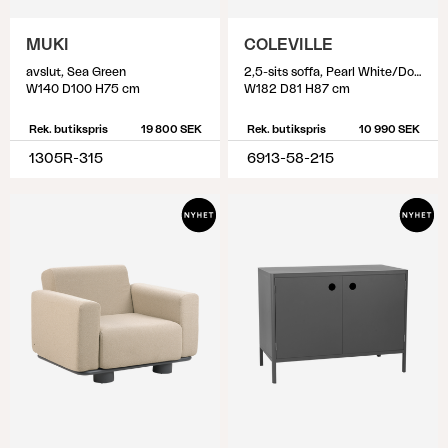
MUKI
COLEVILLE
avslut, Sea Green
2,5-sits soffa, Pearl White/Dot Beige
W140 D100 H75 cm
W182 D81 H87 cm
Rek. butikspris
19 800 SEK
Rek. butikspris
10 990 SEK
1305R-315
6913-58-215