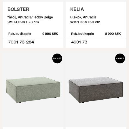
BOLSTER
KELIA
fåtölj, Antracit/Teddy Beige
utekök, Antracit
W109 D94 H78 cm
W121 D64 H91 cm
Rek. butikspris
9 990 SEK
Rek. butikspris
8 990 SEK
7001-73-284
4901-73