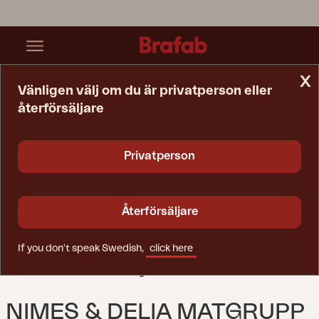
x
Vänligen välj om du är privatperson eller
återförsäljare
Startsida
Matgrupper
Nimes & Delia Matgrupp Khaki
Privatperson
Återförsäljare
If you don't speak Swedish,
click here
NIMES & DELIA MATGRUPP