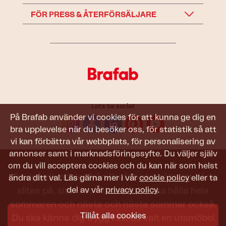
FÖR PRESS & ÅTERFÖRSÄLJARE
Let's be social!
På Brafab använder vi cookies för att kunna ge dig en
bra upplevelse när du besöker oss, för statistik så att
vi kan förbättra vår webbplats, för personalisering av
annonser samt i marknadsföringssyfte. Du väljer själv
om du vill acceptera cookies och du kan när som helst
Trädgårdsmöbler från Brafab ska hålla att både
ändra ditt val. Läs gärna mer i vår
cookie policy
eller ta
del av vår
privacy policy
.
slitas på, sitta i och titta på. De ska hålla hela
sommaren och nästa och nästa sommar också.
Tillåt alla cookies
Du ska känna dig trygg i att du valt en utemöbel