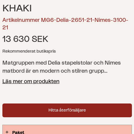
KHAKI
Artikelnummer MG6-Delia-2651-21-Nimes-3100-
21
13 630 SEK
Rekommenderat butikspris
Matgruppen med Delia stapelstolar och Nimes
matbord är en modern och stilren grupp
bestående av sex stapelbara karmstolar i lackad
Läs mer om produkten
aluminium och ett helaluminium bord med en
bordsskiva med en ny unik teknik som ger ett
dämpande ljud på bordsskivan. Ingen montering
Hitta återförsäljare
krävs på stolarna. På bordet krävs lättare
montering av benen.
Paket