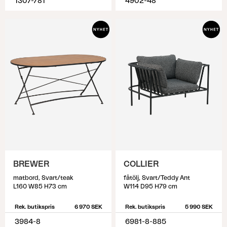
1307-781
4902-48
BREWER
COLLIER
matbord, Svart/teak
fåtölj, Svart/Teddy Ant
L160 W85 H73 cm
W114 D95 H79 cm
Rek. butikspris
6 970 SEK
Rek. butikspris
5 990 SEK
3984-8
6981-8-885