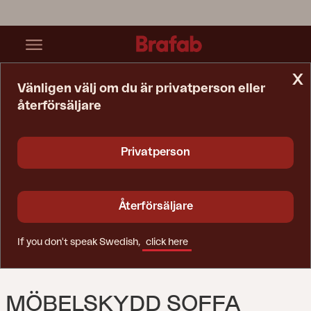
x
Vänligen välj om du är privatperson eller
återförsäljare
Startsida
Möbelskydd
Möbelskydd Soffa Svart - Andas
Privatperson
Återförsäljare
If you don't speak Swedish,
click here
MÖBELSKYDD SOFFA