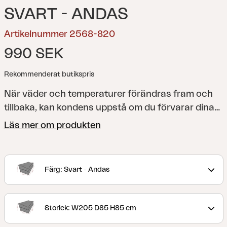
SVART - ANDAS
Artikelnummer 2568-820
990 SEK
Rekommenderat butikspris
När väder och temperaturer förändras fram och
tillbaka, kan kondens uppstå om du förvarar dina
utemöbler under skydd som inte andas. Det är
Läs mer om produkten
därför avgörande att se till att dina utemöbler får
chansen att hämta andan för att förhindra skador
relaterade till kondens. Med ett andningsbart och
Färg: Svart - Andas
samtidigt vattentätt utemöbelskydd från Brafab
kan du vara säker att dina utemöbler förvaras
säkert, håller sig torra och inte riskerar att ta
Storlek: W205 D85 H85 cm
skada av kondens. Det är också ett smart sätt att