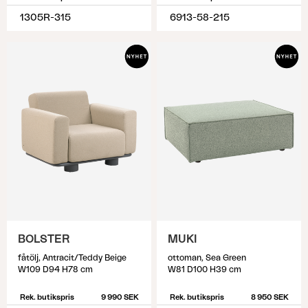
1305R-315
6913-58-215
BOLSTER
MUKI
fåtölj, Antracit/Teddy Beige
ottoman, Sea Green
W109 D94 H78 cm
W81 D100 H39 cm
Rek. butikspris
9 990 SEK
Rek. butikspris
8 950 SEK