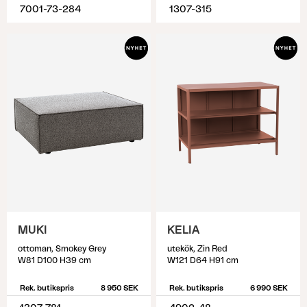
7001-73-284
1307-315
MUKI
KELIA
ottoman, Smokey Grey
utekök, Zin Red
W81 D100 H39 cm
W121 D64 H91 cm
Rek. butikspris
8 950 SEK
Rek. butikspris
6 990 SEK