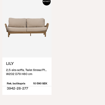
avgörande så ägna gärna en stund åt att mäta
och identifiera vilket skydd som passar dina
utemöbler. För att identifiera vilket möbelskydd
som passar; börja med att ställa utemöblerna så
som de ska stå vid användning av möbelskydd.
Mät sedan samtliga yttermått och utgå från de
högsta och längsta måtten. Tänk på att det kan
vara svårt att hitta exakta mått, så välj den större
storlek som är närmst de mått du identifierat.
LILY
2,5-sits soffa, Twist Straw/Plush Wheat
W202 D79 H80 cm
Rek. butikspris
10 590 SEK
3942-28-277