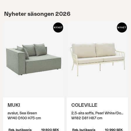
Nyheter säsongen 2026
MUKI
COLEVILLE
avslut, Sea Green
2,5-sits soffa, Pearl White/Dot Beige
W140 D100 H75 cm
W182 D81 H87 cm
Rek. butikspris
19 800 SEK
Rek. butikspris
10 990 SEK