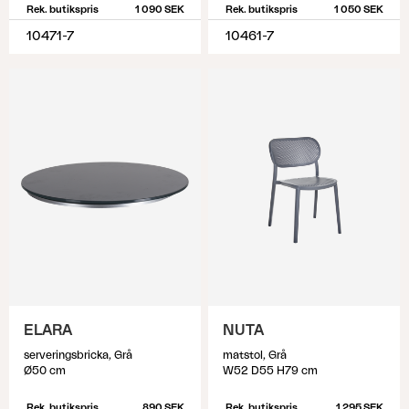
Rek. butikspris
1 090 SEK
Rek. butikspris
1 050 SEK
10471-7
10461-7
ELARA
NUTA
serveringsbricka, Grå
matstol, Grå
Ø50 cm
W52 D55 H79 cm
Rek. butikspris
890 SEK
Rek. butikspris
1 295 SEK