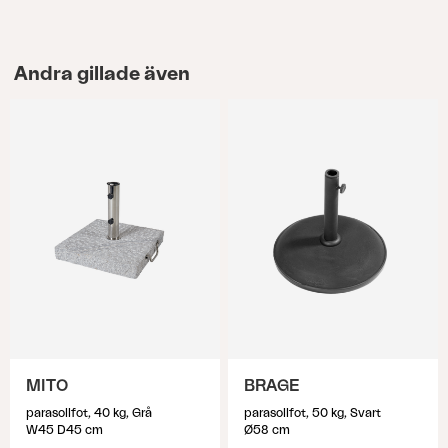
Andra gillade även
MITO
BRAGE
parasollfot, 40 kg, Grå
parasollfot, 50 kg, Svart
W45 D45 cm
Ø58 cm