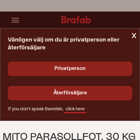
x
Vänligen välj om du är privatperson eller
återförsäljare
Startsida
Parasoll
Mito Parasollfot, 30 Kg Grå
Privatperson
Återförsäljare
If you don't speak Swedish,
click here
MITO PARASOLLFOT, 30 KG