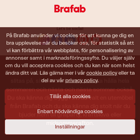
Let's be social!
På Brafab använder vi cookies för att kunna ge dig en
bra upplevelse när du besöker oss, för statistik så att
vi kan förbättra vår webbplats, för personalisering av
annonser samt i marknadsföringssyfte. Du väljer själv
om du vill acceptera cookies och du kan när som helst
Trädgårdsmöbler från Brafab ska hålla att både
ändra ditt val. Läs gärna mer i vår
cookie policy
eller ta
del av vår
privacy policy
.
slitas på, sitta i och titta på. De ska hålla hela
sommaren och nästa och nästa sommar också.
Tillåt alla cookies
Du ska känna dig trygg i att du valt en utemöbel
från Brafab och du ska känna dig stolt när du
Enbart nödvändiga cookies
bjuder hem till grillparty, kräftskiva eller
midsommarafton.
Inställningar