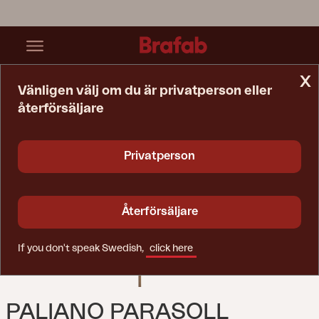
x
Vänligen välj om du är privatperson eller
återförsäljare
Startsida
Parasoll
Paliano Parasoll Natur/vit
Privatperson
Återförsäljare
If you don't speak Swedish,
click here
PALIANO PARASOLL