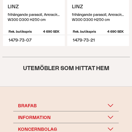
LINZ
LINZ
frihängande parasoll, Antracit/Grå
frihängande parasoll, Antracit/khaki
W300 D300 H250 cm
W300 D300 H250 cm
Rek. butikspris
4 690 SEK
Rek. butikspris
4 690 SEK
1479-73-07
1479-73-21
UTEMÖBLER SOM HITTAT HEM
BRAFAB
INFORMATION
KONCERNBOLAG