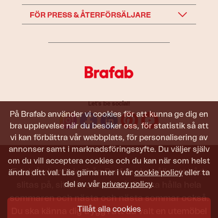
FÖR PRESS & ÅTERFÖRSÄLJARE
Let's be social!
På Brafab använder vi cookies för att kunna ge dig en
bra upplevelse när du besöker oss, för statistik så att
vi kan förbättra vår webbplats, för personalisering av
annonser samt i marknadsföringssyfte. Du väljer själv
om du vill acceptera cookies och du kan när som helst
Trädgårdsmöbler från Brafab ska hålla att både
ändra ditt val. Läs gärna mer i vår
cookie policy
eller ta
del av vår
privacy policy
.
slitas på, sitta i och titta på. De ska hålla hela
sommaren och nästa och nästa sommar också.
Tillåt alla cookies
Du ska känna dig trygg i att du valt en utemöbel