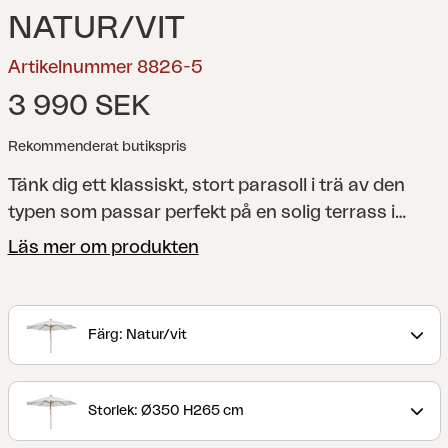
NATUR/VIT
Artikelnummer 8826-5
3 990 SEK
Rekommenderat butikspris
Tänk dig ett klassiskt, stort parasoll i trä av den
typen som passar perfekt på en solig terrass i
Italien. Då är det Paliano du ser framför dig. Men
Läs mer om produkten
det är inte bara den vackra designen och den
generösa storleken som gör detta parasoll unikt;
stången i Paliano är tillverkad i hållbar aluminium
Färg: Natur/vit
klädd i ett naturtroget mönster som på pricken
liknar trä – men som inte behöver underhållas.
Storlek: Ø350 H265 cm