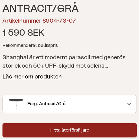
ANTRACIT/GRÅ
Artikelnummer 8904-73-07
1 590 SEK
Rekommenderat butikspris
Shanghai är ett modernt parasoll med generös
storlek och 50+ UPF-skydd mot solens
ultravioletta strålning. 2,7 meter i diameter skapar
Läs mer om produkten
skydd mot solen där det behövs. Parasollet har en
gedigen vev och stång som går att luta, vilket gör
det lätt att nå svalkande skugga. När det vinklas
Färg: Antracit/Grå
blir de många och vackra stålribborna synliga –
form och funktion i harmoni. Detta parasoll
adderar både stil och funktion till din uteplats.
Hitta återförsäljare
Sammantaget alla egenskaper som behövs för ett