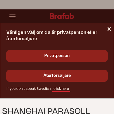
x
Vänligen välj om du är privatperson eller
återförsäljare
Startsida
Parasoll
Shanghai Parasoll Antracit/Grå
Privatperson
Återförsäljare
If you don't speak Swedish,
click here
SHANGHAI PARASOLL