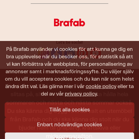
Let's be social!
På Brafab använder vi cookies för att kunna ge dig en
bra upplevelse när du besöker oss, för statistik så att
vi kan förbättra vår webbplats, för personalisering av
annonser samt i marknadsföringssyfte. Du väljer själv
om du vill acceptera cookies och du kan när som helst
Trädgårdsmöbler från Brafab ska hålla att både
ändra ditt val. Läs gärna mer i vår
cookie policy
eller ta
del av vår
privacy policy
.
slitas på, sitta i och titta på. De ska hålla hela
sommaren och nästa och nästa sommar också.
Tillåt alla cookies
Du ska känna dig trygg i att du valt en utemöbel
från Brafab och du ska känna dig stolt när du
Enbart nödvändiga cookies
bjuder hem till grillparty, kräftskiva eller
midsommarafton.