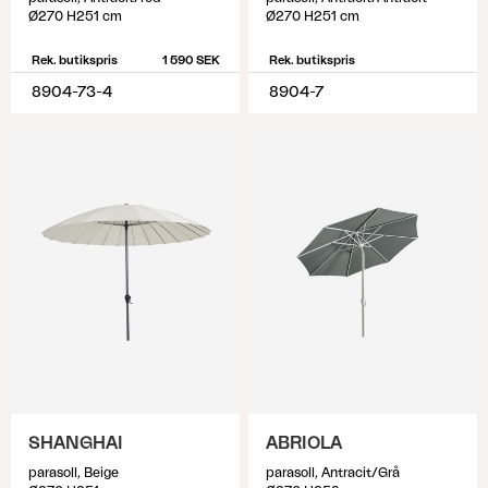
Ø270 H251 cm
Ø270 H251 cm
Rek. butikspris
1 590 SEK
Rek. butikspris
8904-73-4
8904-7
SHANGHAI
ABRIOLA
parasoll, Beige
parasoll, Antracit/Grå