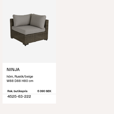
NINJA
hörn, Rustik/beige
W88 D88 H80 cm
Rek. butikspris
5 390 SEK
4525-63-222