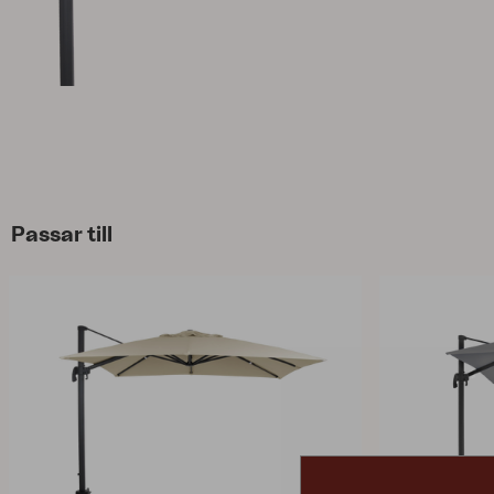
Parasoll
Paviljong
Accessoar
Dyna
Förvaring
Möbelskydd
Underhållsprodukter
Set
Passar till