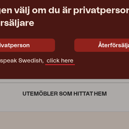
en välj om du är privatperson
rsäljare
arasoll, Antracit/Grå
 H250 cm
ivatperson
Återförsälj
4 690 SEK
t speak Swedish,
click here
UTEMÖBLER SOM HITTAT HEM