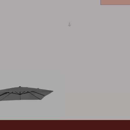
Peace
Grower Greens
Lomma
Kelia
Delia
Lyra