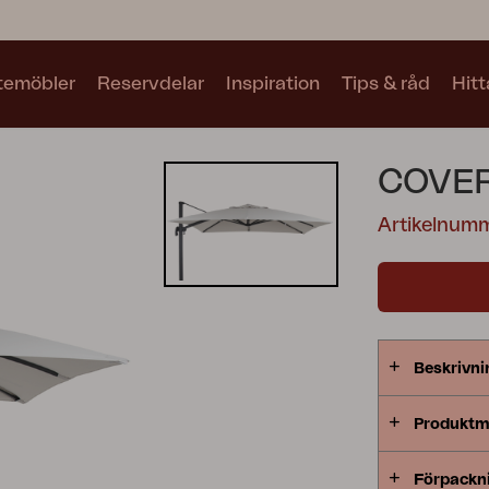
utemöbler
Reservdelar
Inspiration
Tips & råd
Hitt
Kollektioner
COVER
Se alla kollektioner
Artikelnum
Motty
Blixt
Trolly
Beskrivni
Produktm
Förpackn