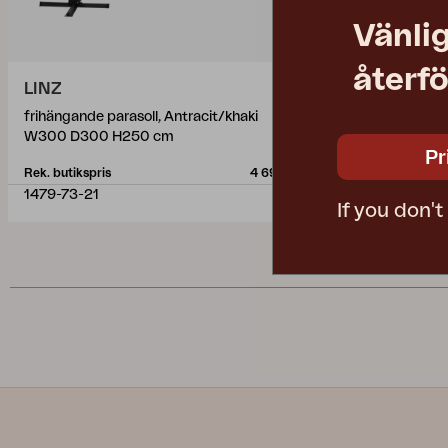
Vänlig
återfö
LINZ
LINZ
frihängande parasoll, Antracit/khaki
frihängande p
W300 D300 H250 cm
W300 D300
Pr
Rek. butikspris
4 690 SEK
Rek. butikspris
1479-73-21
1479-73-07
If you don'