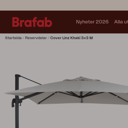
Nyheter 2026
Alla 
Startsida
Reservdelar
Cover Linz Khaki 3x3 M
Produkter
Matgrupper
Soffgrupper
Café sets
Soffa
Fåtölj
Stol
Bord
Utekök
Vilsäng
Relax
Hammock