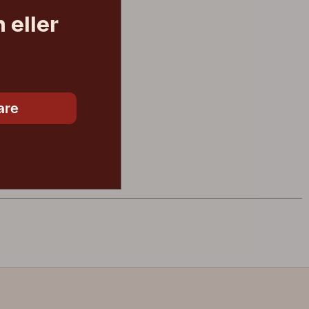
 eller
are