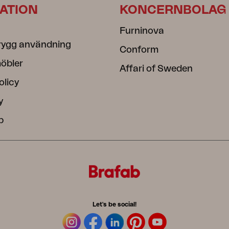
ATION
KONCERNBOLAG
Furninova
rygg användning
Conform
öbler
Affari of Sweden
olicy
y
b
Let's be social!