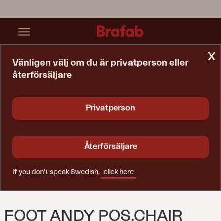
x
Vänligen välj om du är privatperson eller
återförsäljare
Startsida
Reservdelar
Foot Andy Pos.chair White
Privatperson
Återförsäljare
If you don't speak Swedish,
click here
FOOT ANDY POS.CHAIR