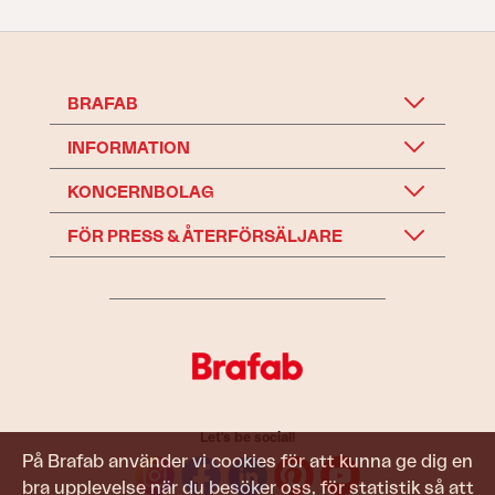
BRAFAB
INFORMATION
KONCERNBOLAG
FÖR PRESS & ÅTERFÖRSÄLJARE
Let's be social!
På Brafab använder vi cookies för att kunna ge dig en
bra upplevelse när du besöker oss, för statistik så att