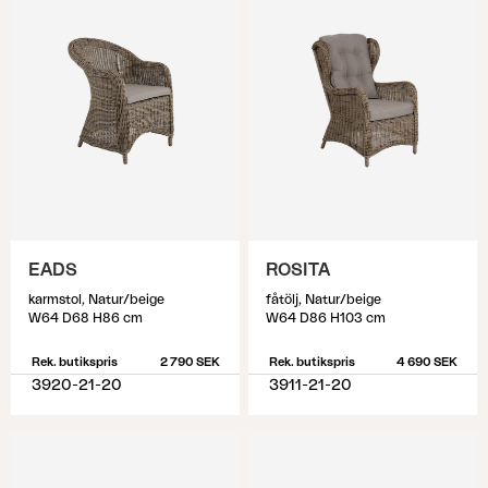
EADS
ROSITA
karmstol, Natur/beige
fåtölj, Natur/beige
W64 D68 H86 cm
W64 D86 H103 cm
Rek. butikspris
2 790 SEK
Rek. butikspris
4 690 SEK
3920-21-20
3911-21-20