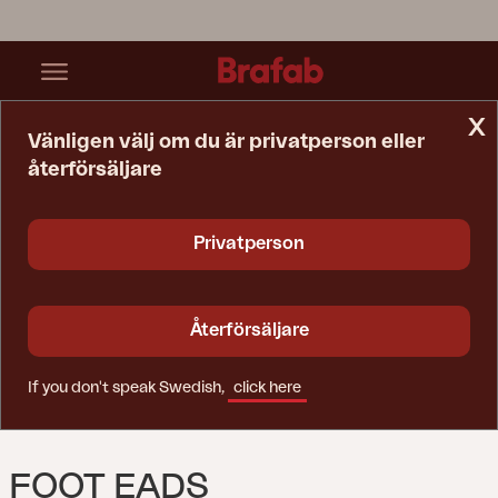
x
Vänligen välj om du är privatperson eller
återförsäljare
Startsida
Reservdelar
Foot Eads
Privatperson
Återförsäljare
If you don't speak Swedish,
click here
FOOT EADS