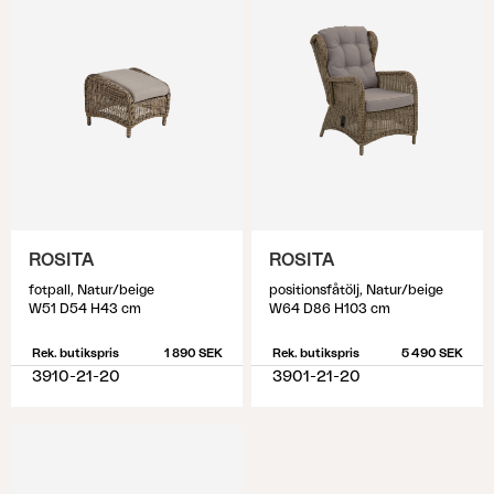
ROSITA
ROSITA
fotpall, Natur/beige
positionsfåtölj, Natur/beige
W51 D54 H43 cm
W64 D86 H103 cm
Rek. butikspris
1 890 SEK
Rek. butikspris
5 490 SEK
3910-21-20
3901-21-20