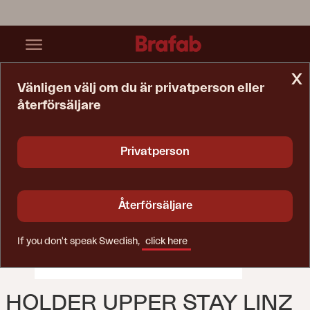
x
Vänligen välj om du är privatperson eller
återförsäljare
Startsida
Reservdelar
Holder Upper Stay Linz Black
Privatperson
Återförsäljare
If you don't speak Swedish,
click here
HOLDER UPPER STAY LINZ