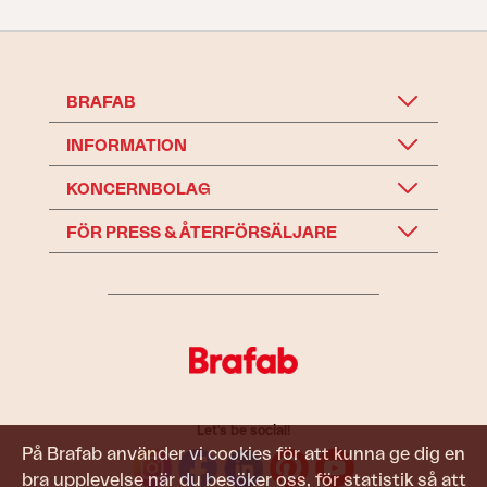
BRAFAB
INFORMATION
KONCERNBOLAG
FÖR PRESS & ÅTERFÖRSÄLJARE
Let's be social!
På Brafab använder vi cookies för att kunna ge dig en
bra upplevelse när du besöker oss, för statistik så att