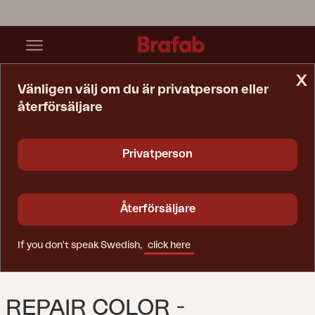
x
Vänligen välj om du är privatperson eller
återförsäljare
Startsida
Reservdelar
Repair Color - Antracite
Privatperson
Återförsäljare
If you don't speak Swedish,
click here
REPAIR COLOR -