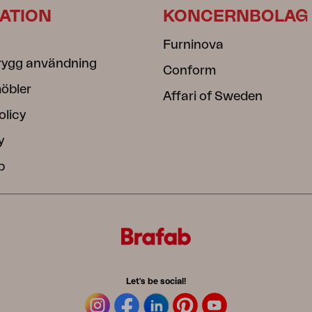
ATION
KONCERNBOLAG
Furninova
rygg användning
Conform
öbler
Affari of Sweden
olicy
y
b
Let's be social!