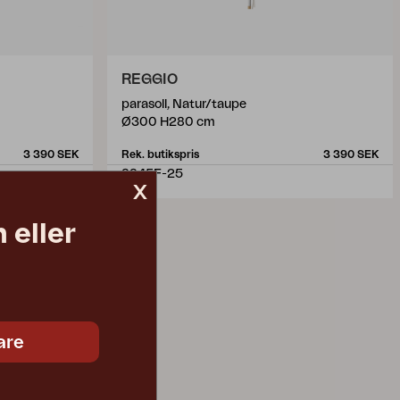
REGGIO
parasoll, Natur/taupe
Ø300 H280 cm
3 390 SEK
Rek. butikspris
3 390 SEK
8845F-25
x
 eller
are