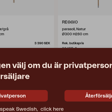
REGGIO
ur/grå
parasoll, Natur
cm
Ø300 H280 cm
3 390 SEK
Rek. butikspris
8845F-2
en välj om du är privatperson
rsäljare
ivatperson
Återförsälj
t speak Swedish,
click here