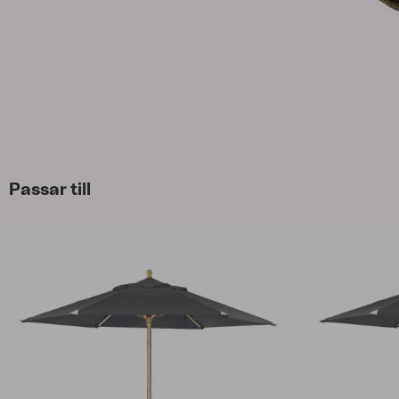
Parasoll
Paviljong
Accessoar
Dyna
Förvaring
Möbelskydd
Underhållsprodukter
Set
Passar till