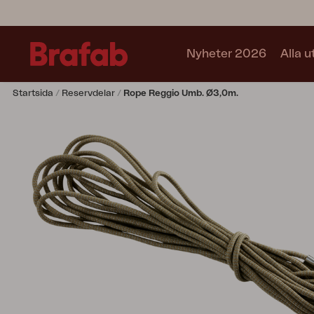
Nyheter 2026
Alla 
Startsida
Reservdelar
Rope Reggio Umb. Ø3,0m.
Produkter
Matgrupper
Soffgrupper
Café sets
Soffa
Fåtölj
Stol
Bord
Utekök
Vilsäng
Relax
Hammock