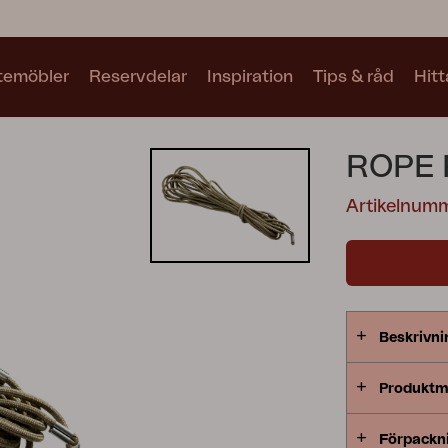
utemöbler
Reservdelar
Inspiration
Tips & råd
Hitt
Kollektioner
ROPE 
Se alla kollektioner
Artikelnum
Motty
Blixt
Trolly
Beskrivni
Produktm
Förpackn