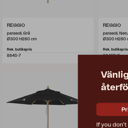
REGGIO
REGGIO
parasoll, Grå
parasoll, Nat
Ø300 H280 cm
Ø300 H280 
Rek. butikspris
Rek. butikspris
8845-7
8845F-7
Vänlig
återfö
Pr
If you don'