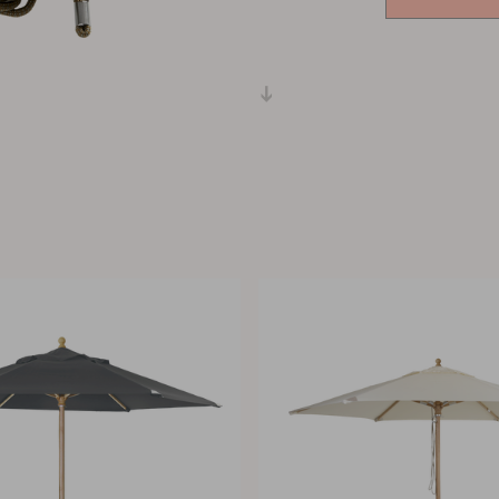
Peace
Grower Greens
Lomma
Kelia
Delia
Lyra