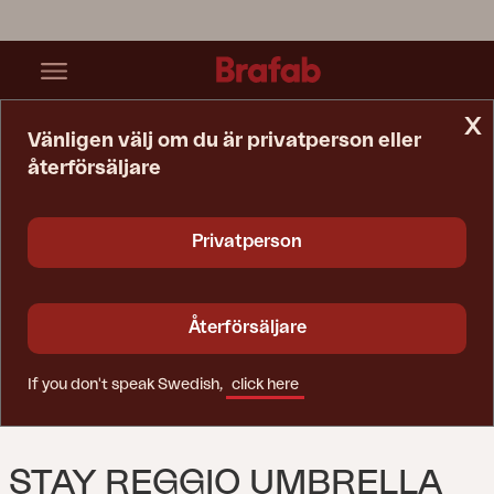
x
Vänligen välj om du är privatperson eller
återförsäljare
Startsida
Reservdelar
Stay Reggio Umbrella Ø3,0m.
Privatperson
Återförsäljare
If you don't speak Swedish,
click here
STAY REGGIO UMBRELLA