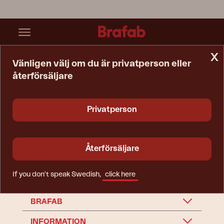
x
Vänligen välj om du är privatperson eller
återförsäljare
Startsida
Reservdelar
Utekök
Utekök
Privatperson
Återförsäljare
If you don't speak Swedish,
click here
BRAFAB
INFORMATION