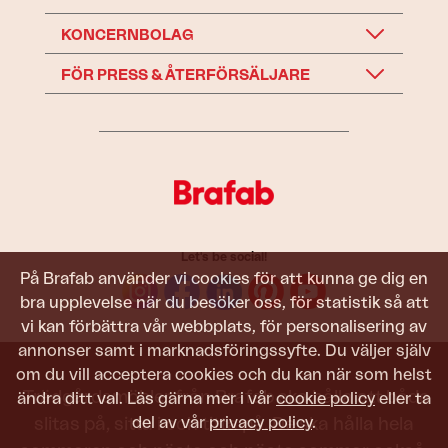
KONCERNBOLAG
FÖR PRESS & ÅTERFÖRSÄLJARE
Let's be social!
På Brafab använder vi cookies för att kunna ge dig en
bra upplevelse när du besöker oss, för statistik så att
vi kan förbättra vår webbplats, för personalisering av
annonser samt i marknadsföringssyfte. Du väljer själv
om du vill acceptera cookies och du kan när som helst
Trädgårdsmöbler från Brafab ska hålla att både
ändra ditt val. Läs gärna mer i vår
cookie policy
eller ta
del av vår
privacy policy
.
slitas på, sitta i och titta på. De ska hålla hela