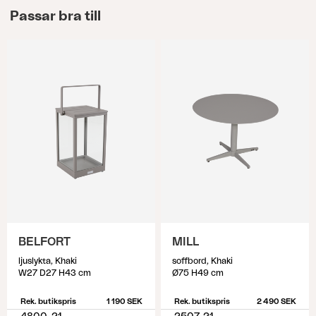
Passar bra till
BELFORT
MILL
ljuslykta, Khaki
soffbord, Khaki
W27 D27 H43 cm
Ø75 H49 cm
Rek. butikspris
1 190 SEK
Rek. butikspris
2 490 SEK