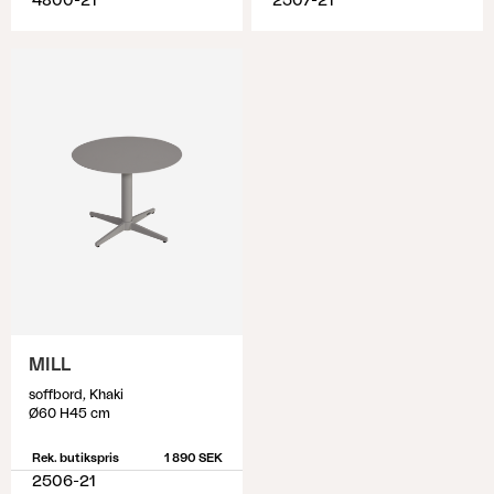
4800-21
2507-21
MILL
soffbord, Khaki
Ø60 H45 cm
Rek. butikspris
1 890 SEK
2506-21