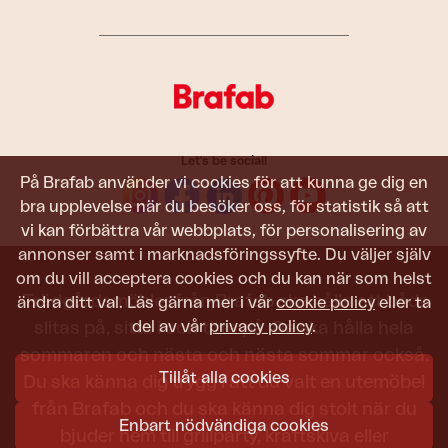
Let's be social!
På Brafab använder vi cookies för att kunna ge dig en
bra upplevelse när du besöker oss, för statistik så att
vi kan förbättra vår webbplats, för personalisering av
annonser samt i marknadsföringssyfte. Du väljer själv
om du vill acceptera cookies och du kan när som helst
Trädgårdsmöbler från Brafab ska hålla att både
ändra ditt val. Läs gärna mer i vår
cookie policy
eller ta
del av vår
privacy policy
.
slitas på, sitta i och titta på. De ska hålla hela
sommaren och nästa och nästa sommar också.
Tillåt alla cookies
Du ska känna dig trygg i att du valt en utemöbel
från Brafab och du ska känna dig stolt när du
Enbart nödvändiga cookies
bjuder hem till grillparty, kräftskiva eller