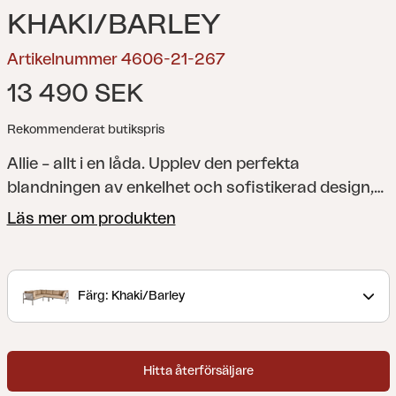
KHAKI/BARLEY
Artikelnummer 4606-21-267
13 490 SEK
Rekommenderat butikspris
Allie – allt i en låda. Upplev den perfekta
blandningen av enkelhet och sofistikerad design,
där varje element – från aluminiumramen till den
Läs mer om produkten
livfulla textilensitsen. Bekväma kuddar i ett
modernt kornfärgat tyg – allt kommer snyggt
förpackat i en enda låda. Att montera din
Färg: Khaki/Barley
utomhusoas har aldrig varit enklare, vilket låter dig
fokusera på att njuta av ditt utrymme snarare än
på uppsättningen. Dess smarta konstruktion gör
Hitta återförsäljare
det också enkelt att förvara under vintern.