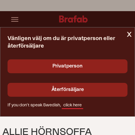
x
Vänligen välj om du är privatperson eller
återförsäljare
Startsida
Soffa
Allie Hörnsoffa Khaki/Barley
Privatperson
Återförsäljare
If you don't speak Swedish,
click here
ALLIE HÖRNSOFFA