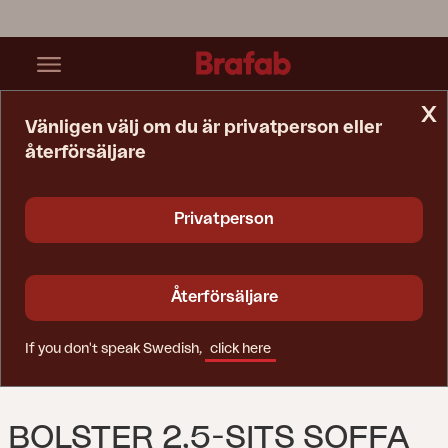
x
Vänligen välj om du är privatperson eller
återförsäljare
Startsida
Soffa
Bolster 2,5-Sits Soffa Antracit/Teddy Beige
Privatperson
Återförsäljare
If you don't speak Swedish,
click here
BOLSTER 2,5-SITS SOFFA