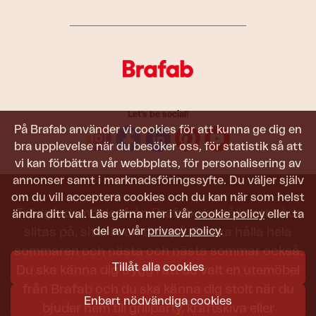
Let's be social!
På Brafab använder vi cookies för att kunna ge dig en
bra upplevelse när du besöker oss, för statistik så att
vi kan förbättra vår webbplats, för personalisering av
annonser samt i marknadsföringssyfte. Du väljer själv
om du vill acceptera cookies och du kan när som helst
Trädgårdsmöbler från Brafab ska hålla att både
ändra ditt val. Läs gärna mer i vår
cookie policy
eller ta
del av vår
privacy policy
.
slitas på, sitta i och titta på. De ska hålla hela
sommaren och nästa och nästa sommar också.
Tillåt alla cookies
Du ska känna dig trygg i att du valt en utemöbel
från Brafab och du ska känna dig stolt när du
Enbart nödvändiga cookies
bjuder hem till grillparty, kräftskiva eller