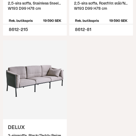
2,5-sits soffa, Stainless Steel/Dot Beige
2,5-sits soffa, Rostfritt stål/Nearly black
W193 D99 H78 cm
W193 D99 H78 cm
Rek. butikspris
19 590 SEK
Rek. butikspris
19 590 SEK
8612-215
8612-81
DELUX
3-sitssoffa, Black/Teddy Beige