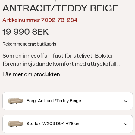
ANTRACIT/TEDDY BEIGE
Artikelnummer 7002-73-284
19 990 SEK
Rekommenderat butikspris
Som en innesoffa – fast för utelivet!
Bolster
förenar inbjudande komfort med uttrycksfull
design. De helklädda formerna, generösa dynorna
Läs mer om produkten
och de kraftiga benen ger serien sin unika karaktär,
medan den robusta aluminiumramen i antracit
säkrar lång hållbarhet. Det vattenavvisande TPU-
Färg: Antracit/Teddy Beige
tyget gör soffan vädertålig. Dynorna finns i vårt
Teddy-tyg, i färger som förhöjer känslan av en
exklusiv utelounge. Dynorna är enkla att ta av och
Storlek: W209 D94 H78 cm
förvara. Bolster suddar ut gränsen mellan inne och