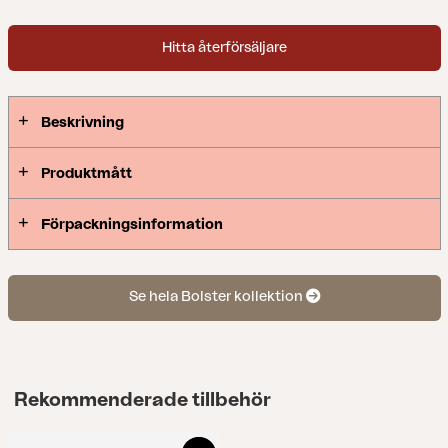
ute – känslan av en innesoffa skapad för livet
utomhus. Design: Johan Skoogh.
Hitta återförsäljare
Beskrivning
Produktmått
Förpackningsinformation
Se hela Bolster kollektion
Rekommenderade tillbehör