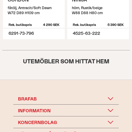
GORDON
NINJA
fåtölj, Antracit/Soft Dawn
hörn, Rustik/beige
W72 D89 H109 cm
W88 D88 H80 cm
Rek. butikspris
4 290 SEK
Rek. butikspris
5 390 SEK
6291-73-796
4525-63-222
UTEMÖBLER SOM HITTAT HEM
BRAFAB
INFORMATION
KONCERNBOLAG