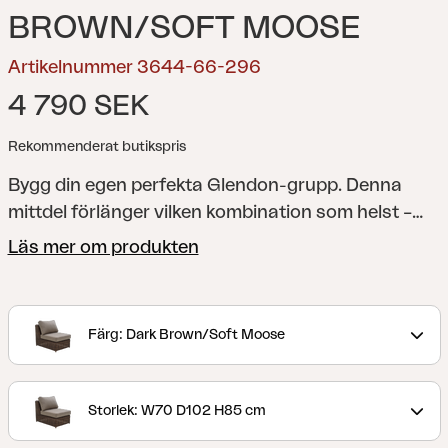
BROWN/SOFT MOOSE
Artikelnummer 3644-66-296
4 790 SEK
Rekommenderat butikspris
Bygg din egen perfekta Glendon-grupp. Denna
mittdel förlänger vilken kombination som helst –
med vattenavvisande TPU-liner.
Klassiska möbler i
Läs mer om produkten
rund konstrotting med rustikt utseende. Generöst
sittutrymme och alldeles lagom lutning gör att du
vill koppla av länge. Tack vare de olika delarna kan
Färg: Dark Brown/Soft Moose
du komponera just den grupp som passar din
uteplats, med Glendon kan du verkligen förlänga
hemmet utåt.
Storlek: W70 D102 H85 cm