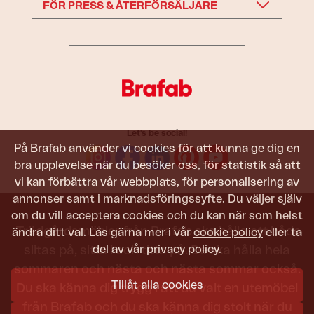
FÖR PRESS & ÅTERFÖRSÄLJARE
Let's be social!
På Brafab använder vi cookies för att kunna ge dig en
bra upplevelse när du besöker oss, för statistik så att
vi kan förbättra vår webbplats, för personalisering av
annonser samt i marknadsföringssyfte. Du väljer själv
om du vill acceptera cookies och du kan när som helst
Trädgårdsmöbler från Brafab ska hålla att både
ändra ditt val. Läs gärna mer i vår
cookie policy
eller ta
del av vår
privacy policy
.
slitas på, sitta i och titta på. De ska hålla hela
sommaren och nästa och nästa sommar också.
Tillåt alla cookies
Du ska känna dig trygg i att du valt en utemöbel
från Brafab och du ska känna dig stolt när du