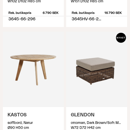
W102 D102 H85 cm
W151 D102 H85 cm
Rek. butikspris
6 790 SEK
Rek. butikspris
16 790 SEK
3645-66-296
3645HV-66-296
KASTOS
GLENDON
soffbord, Natur
ottoman, Dark Brown/Soft Moose
Ø90 H50 cm
W72 D72 H42 cm