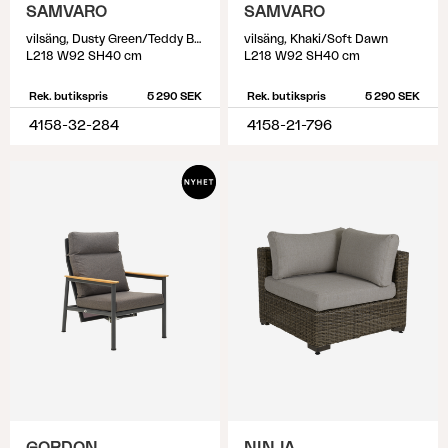
SAMVARO
SAMVARO
vilsäng, Dusty Green/Teddy Beige
vilsäng, Khaki/Soft Dawn
L218 W92 SH40 cm
L218 W92 SH40 cm
Rek. butikspris
5 290 SEK
Rek. butikspris
5 290 SEK
4158-32-284
4158-21-796