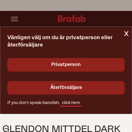
x
Vänligen välj om du är privatperson eller
återförsäljare
Startsida
Soffa
Glendon Mittdel Dark Brown/Soft Moose
Privatperson
Återförsäljare
If you don't speak Swedish,
click here
GLENDON MITTDEL DARK