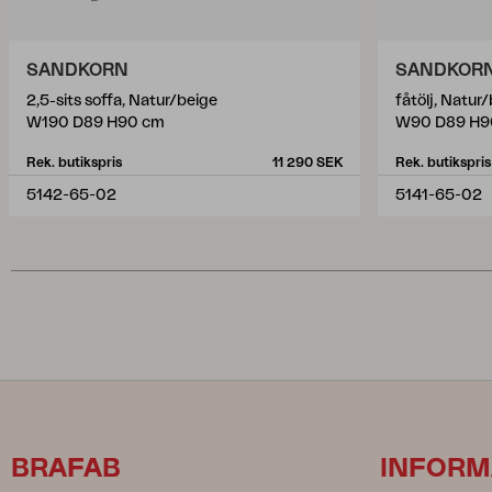
SANDKORN
SANDKOR
2,5-sits soffa, Natur/beige
fåtölj, Natur
W190 D89 H90 cm
W90 D89 H9
Rek. butikspris
11 290 SEK
Rek. butikspris
5142-65-02
5141-65-02
BRAFAB
INFORM