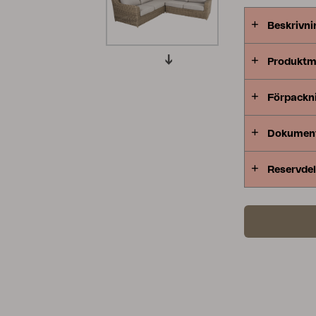
Peace
Grower Greens
Lomma
Beskrivni
Produktm
Förpackn
Kelia
Delia
Lyra
Dokumen
Reservdel