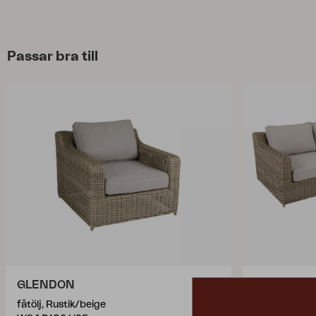
Passar bra till
GLENDON
GLENDON
fåtölj, Rustik/beige
avslut, Rusti