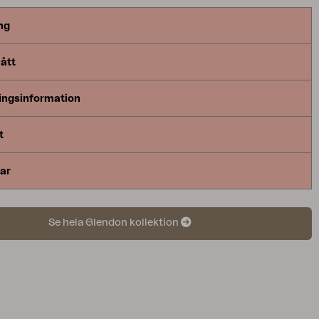
ng
ått
ingsinformation
t
ar
Se hela Glendon kollektion