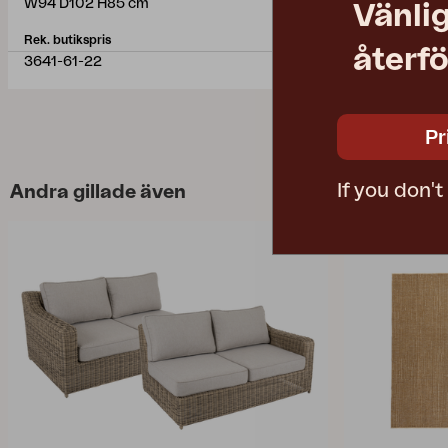
W94 D102 H85 cm
W151 D102 H
Vänlig
Rek. butikspris
Rek. butikspris
återfö
3641-61-22
3645HV-61-
Pr
If you don'
Andra gillade även