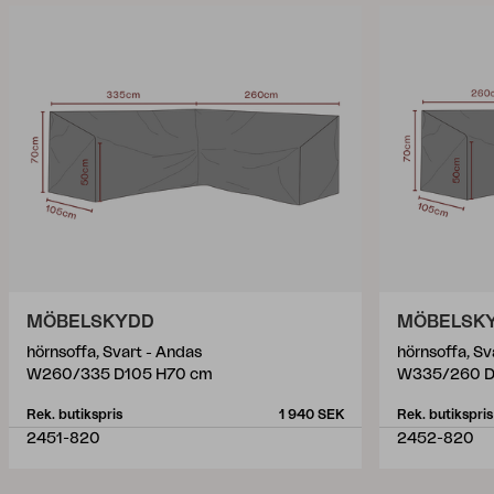
MÖBELSKYDD
MÖBELSK
hörnsoffa, Svart - Andas
hörnsoffa, Sv
W260/335 D105 H70 cm
W335/260 D
Rek. butikspris
1 940 SEK
Rek. butikspris
2451-820
2452-820