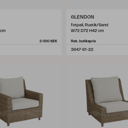
GLENDON
fotpall, Rustik/Sand
 cm
W72 D72 H42 cm
3 000 SEK
Rek. butikspris
3647-61-22