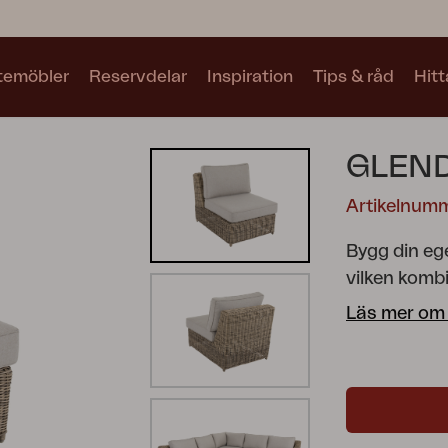
utemöbler
Reservdelar
Inspiration
Tips & råd
Hitt
Kollektioner
GLEND
Se alla kollektioner
Artikelnum
Bygg din eg
vilken komb
Klassiska m
Läs mer om
Generöst sit
Motty
Blixt
Trolly
koppla av l
just den gr
verkligen f