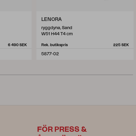
LENORA
ryggdyna, Sand
W51 H44 T4 cm
6 490 SEK
Rek. butikspris
225 SEK
5877-02
FÖR PRESS &