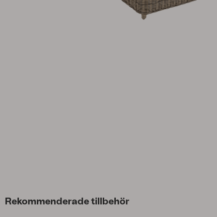
Parasoll
Paviljong
Accessoar
Dyna
Förvaring
Möbelskydd
Underhållsprodukter
Set
Rekommenderade tillbehör