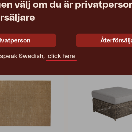
85 cm
en välj om du är privatperson
rsäljare
22
ivatperson
Återförsälj
t speak Swedish,
click here