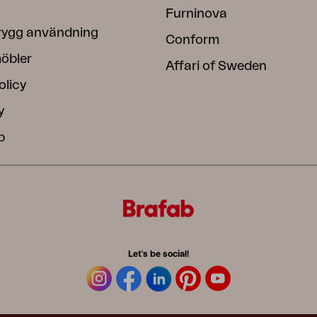
Furninova
rygg användning
Conform
öbler
Affari of Sweden
olicy
y
b
Let's be social!