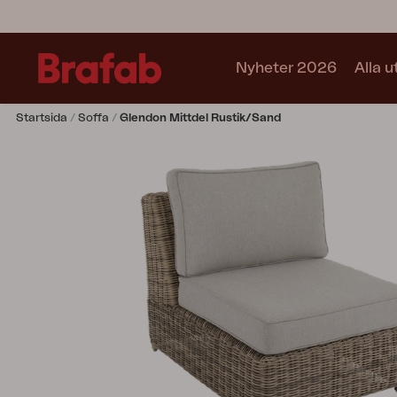
Nyheter 2026
Alla 
Startsida
Soffa
Glendon Mittdel Rustik/Sand
Produkter
Matgrupper
Soffgrupper
Café sets
Soffa
Fåtölj
Stol
Bord
Utekök
Vilsäng
Relax
Hammock