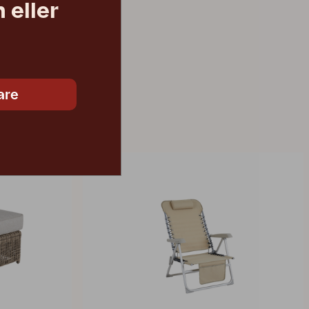
 eller
are