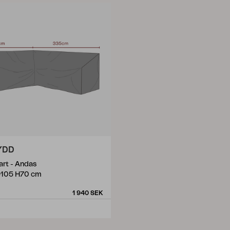
YDD
art - Andas
105 H70 cm
1 940 SEK