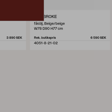
PEMBROKE
fåtölj, Beige/beige
W78 D90 H77 cm
3 890 SEK
Rek. butikspris
6 590 SEK
4051-8-21-02