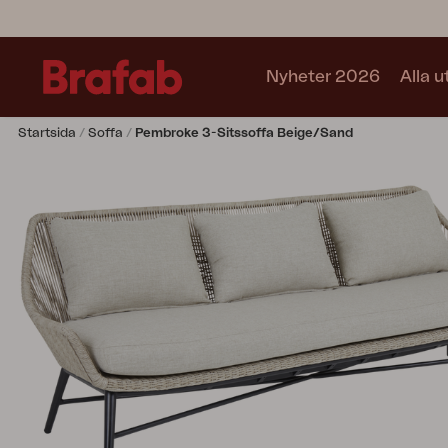
Nyheter 2026
Alla 
Startsida
Soffa
Pembroke 3-Sitssoffa Beige/sand
Produkter
Matgrupper
Soffgrupper
Café sets
Soffa
Fåtölj
Stol
Bord
Utekök
Vilsäng
Relax
Hammock