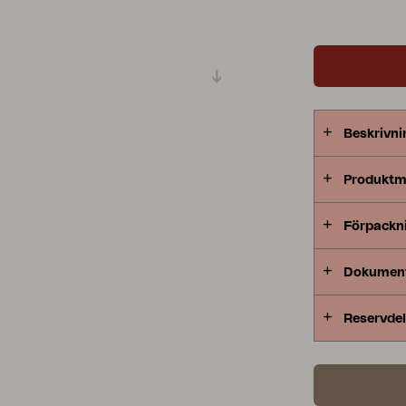
Peace
Grower Greens
Lomma
Beskrivni
Kelia
Delia
Lyra
Produktm
Förpackn
Dokumen
Reservdel