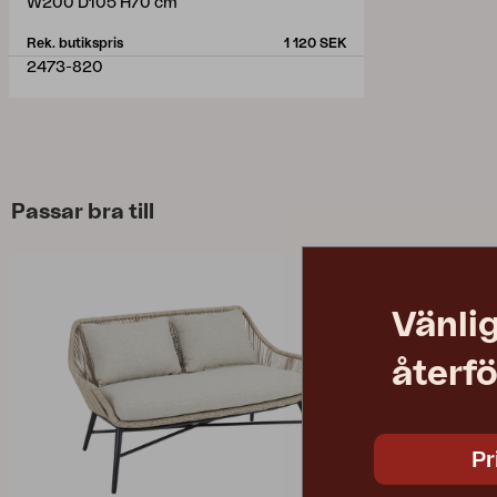
W200 D105 H70 cm
Rek. butikspris
1 120 SEK
2473-820
Passar bra till
Vänlig
återfö
Pr