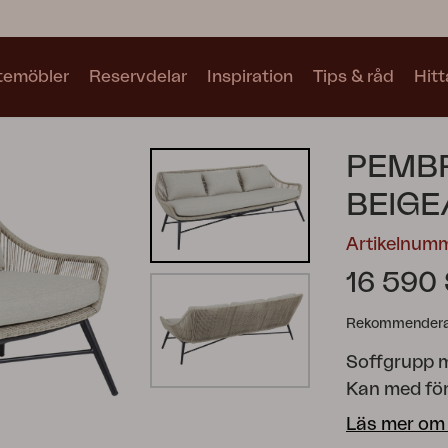
utemöbler
Reservdelar
Inspiration
Tips & råd
Hitt
Kollektioner
PEMBR
Se alla kollektioner
BEIGE
Artikelnum
16 590
Rekommenderat
Motty
Blixt
Trolly
Soffgrupp m
Kan med för
Läs mer om