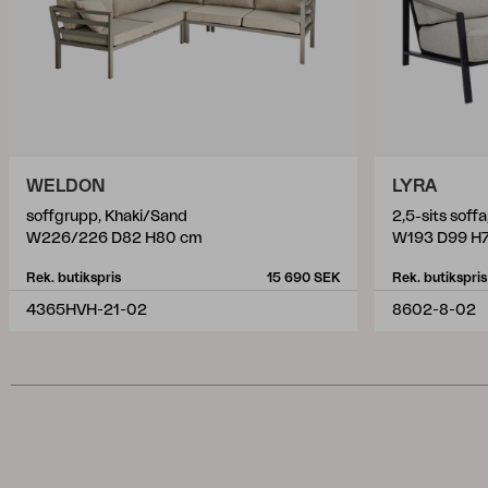
WELDON
LYRA
soffgrupp, Khaki/Sand
2,5-sits soff
W226/226 D82 H80 cm
W193 D99 H
Rek. butikspris
15 690 SEK
Rek. butikspris
4365HVH-21-02
8602-8-02