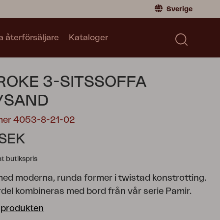
Sverige
a återförsäljare
Kataloger
Privatperson
Sverige
|
Sweden
Norge
|
Norway
Kataloger
OKE 3-SITSSOFFA
Global
|
Global
Läs våra kataloger
Tyskland
|
Germany
/SAND
Danmark
|
Denmark
mer 4053-8-21-02
Frankrike
|
France
 SEK
Byt till Återförsäljare
 butikspris
ed moderna, runda former i twistad konstrotting.
del kombineras med bord från vår serie Pamir.
 produkten