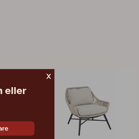
x
 eller
are