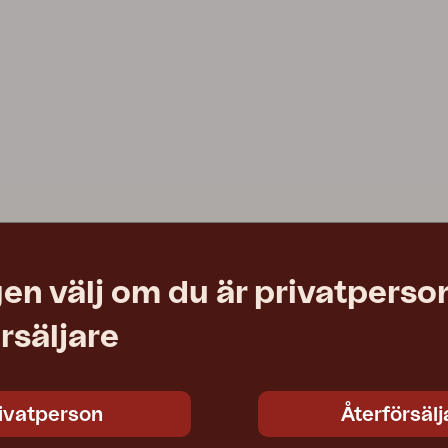
en välj om du är privatperson
rsäljare
ivatperson
Återförsälj