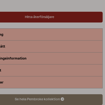
Hitta återförsäljare
ng
ått
ingsinformation
t
ar
Se hela Pembroke kollektion