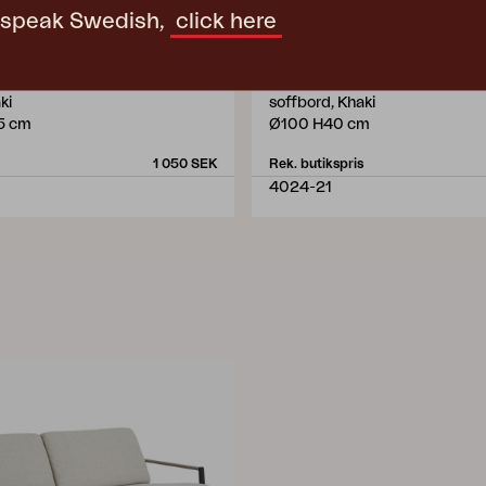
t speak Swedish,
click here
VEVI
ki
soffbord, Khaki
5 cm
Ø100 H40 cm
1 050 SEK
Rek. butikspris
4024-21