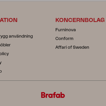
ATION
KONCERNBOLAG
Furninova
rygg användning
Conform
öbler
Affari of Sweden
olicy
y
b