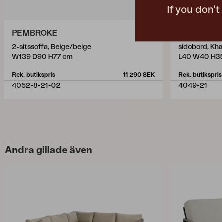
If you don'
PEMBROKE
VEVI
2-sitssoffa, Beige/beige
sidobord, Kha
W139 D90 H77 cm
L40 W40 H3
Rek. butikspris
11 290 SEK
Rek. butikspris
4052-8-21-02
4049-21
Andra gillade även