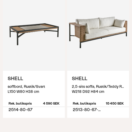
SHELL
SHELL
soffbord, Rustik/Svart
2,5-sits soffa, Rustik/Teddy Rice
L150 W80 H38 cm
W218 D92 H84 cm
Rek. butikspris
4 590 SEK
Rek. butikspris
15 450 SEK
2514-80-67
2513-80-67-282