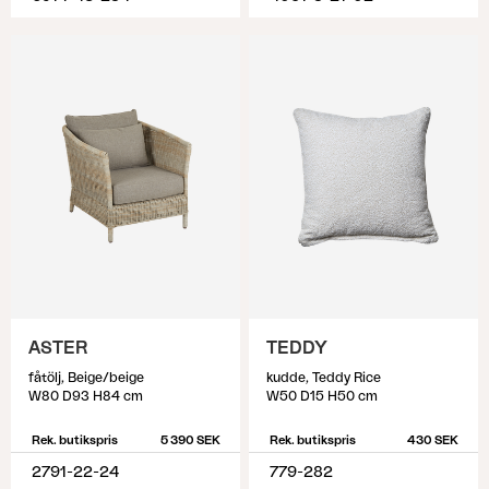
ASTER
TEDDY
fåtölj, Beige/beige
kudde, Teddy Rice
W80 D93 H84 cm
W50 D15 H50 cm
Rek. butikspris
5 390 SEK
Rek. butikspris
430 SEK
2791-22-24
779-282