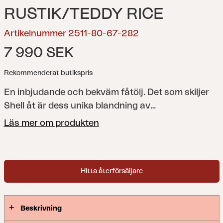
RUSTIK/TEDDY RICE
Artikelnummer 2511-80-67-282
7 990 SEK
Rekommenderat butikspris
En inbjudande och bekväm fåtölj.
Det som skiljer
Shell åt är dess unika blandning av
designinfluenser. De rena linjerna och de neutrala
Läs mer om produkten
färgerna för den lugna enkelheten i skandinavisk
design, medan värmen och känslan från
konstrotting fångar den avslappnade, soliga
Hitta återförsäljare
känslan från Medelhavet. Denna blandning gör
Shell till det perfekta valet för en utomhusoas som
är både trendig och tidlös. Den öppna ryggen visar
Beskrivning
ramen, ytterligare en designdetalj. Ram i svart