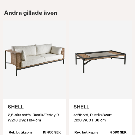
Andra gillade även
SHELL
SHELL
2,5-sits soffa, Rustik/Teddy Rice
soffbord, Rustik/Svart
W218 D92 H84 cm
L150 W80 H38 cm
Rek. butikspris
15 450 SEK
Rek. butikspris
4 590 SEK