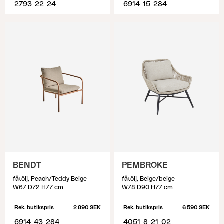
2793-22-24
6914-15-284
BENDT
PEMBROKE
fåtölj, Peach/Teddy Beige
fåtölj, Beige/beige
W67 D72 H77 cm
W78 D90 H77 cm
Rek. butikspris
2 890 SEK
Rek. butikspris
6 590 SEK
6914-43-284
4051-8-21-02