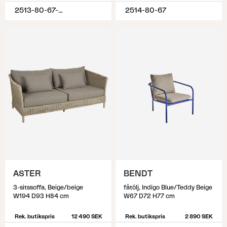
2513-80-67-282
2514-80-67
ASTER
BENDT
3-sitssoffa, Beige/beige
fåtölj, Indigo Blue/Teddy Beige
W194 D93 H84 cm
W67 D72 H77 cm
Rek. butikspris
12 490 SEK
Rek. butikspris
2 890 SEK