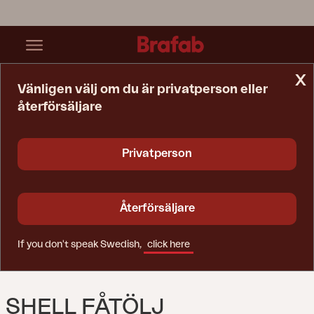
x
Vänligen välj om du är privatperson eller
återförsäljare
Startsida
Soffa
Shell Fåtölj Rustik/Teddy Rice
Privatperson
Återförsäljare
If you don't speak Swedish,
click here
SHELL FÅTÖLJ