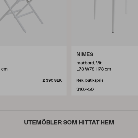
NIMES
matbord, Vit
3 cm
L78 W78 H73 cm
2 390 SEK
Rek. butikspris
3107-50
UTEMÖBLER SOM HITTAT HEM