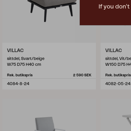
If you don'
VILLAC
VILLAC
sittdel, Svart/beige
sittdel, Vit/b
W75 D75 H40 cm
W150 D75 H
Rek. butikspris
2 590 SEK
Rek. butikspris
4084-8-24
4082-05-24