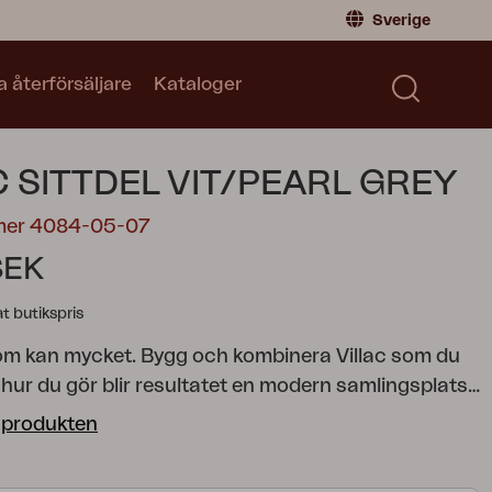
Sverige
a återförsäljare
Kataloger
Privatperson
Sverige
|
Sweden
Norge
|
Norway
Kataloger
C SITTDEL VIT/PEARL GREY
Global
|
Global
Läs våra kataloger
Tyskland
|
Germany
mer 4084-05-07
Danmark
|
Denmark
SEK
Frankrike
|
France
 butikspris
Byt till Återförsäljare
som kan mycket. Bygg och kombinera Villac som du
t hur du gör blir resultatet en modern samlingsplats
ande stunder utomhus. Modulerna finns som ensits
 produkten
s – sittdyna ingår i samtliga moduler. Skapa hur du vill
 med Villac Arm/Ryggstöd (säljes separat) samt