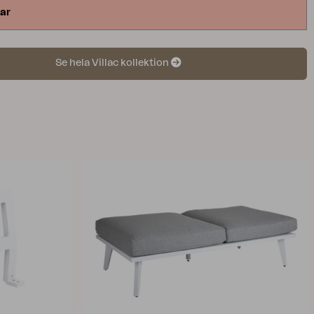
ar
Se hela Villac kollektion