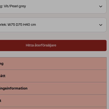
äljes separat).
Villac är en modern modulbaserad
g: Vit/Pearl grey
 som kan byggas till flera eleganta kombinationer.
a egenskap är dess variationsrikedom. Välj en fåtölj
an armstöd eller låt modulerna bilda en soffa, rak
orlek: W75 D75 H40 cm
el. Du kan enkelt variera med få sektioner och skapa
 egna kombination. Villac är ett resultat av noggrann
möjliggör en flexibel och praktisk användning.
Hitta återförsäljare
ng
ått
ingsinformation
t