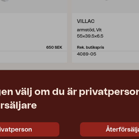
VILLAC
armstöd, Vit
55x39.5x6.5
650 SEK
Rek. butikspris
4089-05
en välj om du är privatperson
rsäljare
ivatperson
Återförsälj