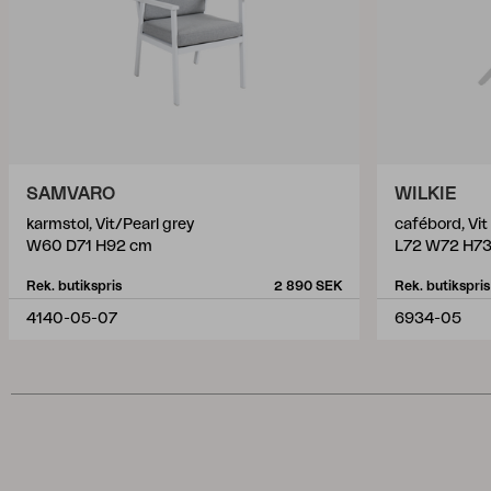
SAMVARO
WILKIE
karmstol, Vit/Pearl grey
cafébord, Vit
W60 D71 H92 cm
L72 W72 H7
Rek. butikspris
2 890 SEK
Rek. butikspris
4140-05-07
6934-05