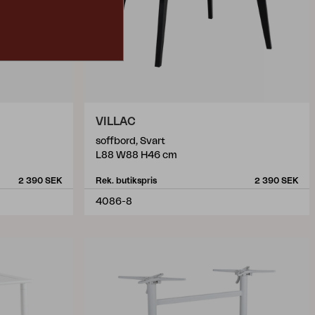
VILLAC
soffbord, Svart
L88 W88 H46 cm
2 390 SEK
Rek. butikspris
2 390 SEK
4086-8