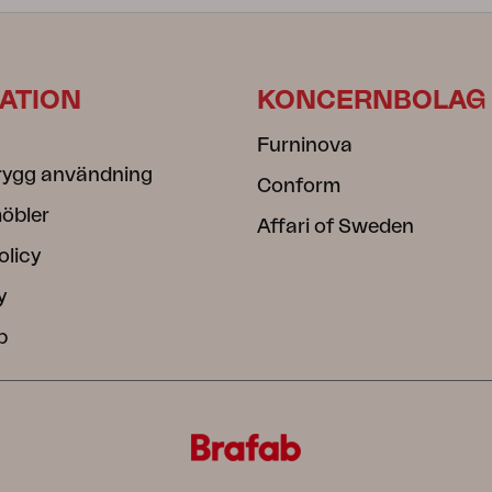
ATION
KONCERNBOLAG
Furninova
rygg användning
Conform
öbler
Affari of Sweden
olicy
y
b