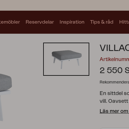
utemöbler
Reservdelar
Inspiration
Tips & råd
Hitt
Kollektioner
VILLA
Se alla kollektioner
Artikelnum
2 550 
Rekommenderat
En sittdel 
Motty
Blixt
Trolly
vill. Oavset
för avkoppl
Läs mer om
eller tvåsit
och rama in