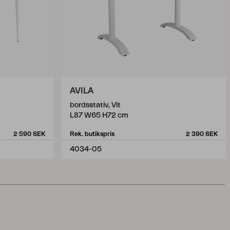
AVILA
bordsstativ, Vit
L87 W65 H72 cm
2 590 SEK
Rek. butikspris
2 390 SEK
4034-05