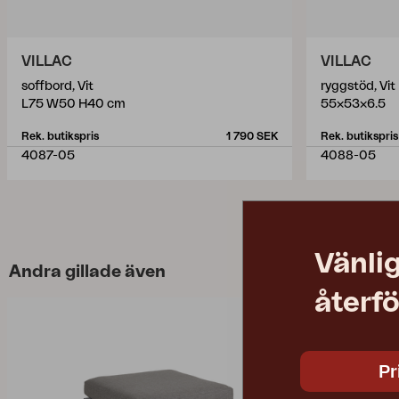
VILLAC
VILLAC
soffbord, Vit
ryggstöd, Vit
L75 W50 H40 cm
55x53x6.5
Rek. butikspris
1 790 SEK
Rek. butikspris
4087-05
4088-05
Vänlig
Andra gillade även
återfö
Pr