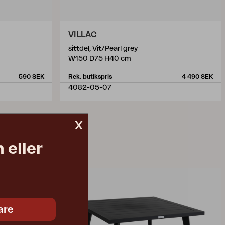
VILLAC
sittdel, Vit/Pearl grey
W150 D75 H40 cm
590 SEK
Rek. butikspris
4 490 SEK
4082-05-07
x
 eller
are