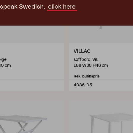
t speak Swedish,
click here
VILLAC
eige
soffbord, Vit
40 cm
L88 W88 H46 cm
Rek. butikspris
4086-05