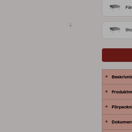
Ryggdyna (s
Fär
Peace
Grower Greens
Lomma
loungegrupp
Villacs bäst
med eller ut
St
eller i vink
din alldeles
design som 
Kelia
Delia
Lyra
Beskrivni
Produktm
Förpackn
Dokumen