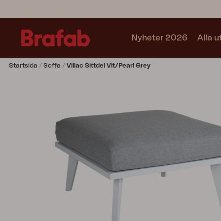
Nyheter 2026
Alla 
Startsida
Soffa
Villac Sittdel Vit/Pearl Grey
Produkter
Matgrupper
Soffgrupper
Café sets
Soffa
Fåtölj
Stol
Bord
Utekök
Vilsäng
Relax
Hammock