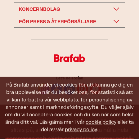
KONCERNBOLAG
FÖR PRESS & ÅTERFÖRSÄLJARE
Let's be social!
På Brafab använder vi cookies för att kunna ge dig en
bra upplevelse när du besöker oss, för statistik så att
vi kan förbättra vår webbplats, för personalisering av
annonser samt i marknadsföringssyfte. Du väljer själv
om du vill acceptera cookies och du kan när som helst
Trädgårdsmöbler från Brafab ska hålla att både
ändra ditt val. Läs gärna mer i vår
cookie policy
eller ta
del av vår
privacy policy
.
slitas på, sitta i och titta på. De ska hålla hela
sommaren och nästa och nästa sommar också.