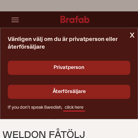
x
Vänligen välj om du är privatperson eller
återförsäljare
Startsida
Soffa
Weldon Fåtölj Svart/grå
Privatperson
Återförsäljare
If you don't speak Swedish,
click here
WELDON FÅTÖLJ