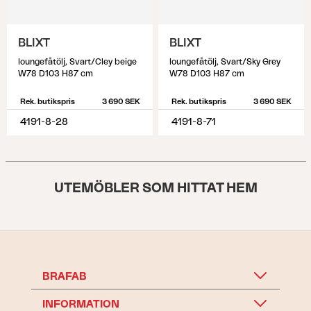
BLIXT
BLIXT
loungefåtölj, Svart/Cley beige
loungefåtölj, Svart/Sky Grey
W78 D103 H87 cm
W78 D103 H87 cm
Rek. butikspris
3 690 SEK
Rek. butikspris
3 690 SEK
4191-8-28
4191-8-71
UTEMÖBLER SOM HITTAT HEM
BRAFAB
INFORMATION