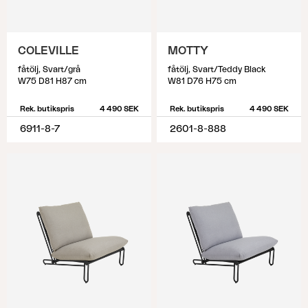
COLEVILLE
MOTTY
fåtölj, Svart/grå
fåtölj, Svart/Teddy Black
W75 D81 H87 cm
W81 D76 H75 cm
Rek. butikspris
4 490 SEK
Rek. butikspris
4 490 SEK
6911-8-7
2601-8-888