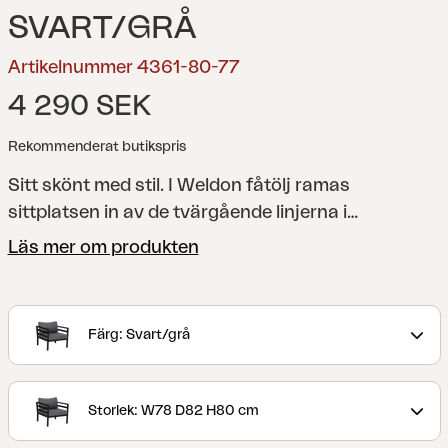
SVART/GRÅ
Artikelnummer 4361-80-77
4 290 SEK
Rekommenderat butikspris
Sitt skönt med stil. I Weldon fåtölj ramas
sittplatsen in av de tvärgående linjerna i
armstöden. Lutningen på ryggstödet är snyggt
Läs mer om produkten
och perfekt för avkoppling. Stommen finns i vitt,
khaki och svart.
Weldon är en serie i tilltalande
design och med matt finish. De byggbara delarna
Färg: Svart/grå
har allvädersdynor - perfekt för nordiskt klimat.
Storlek: W78 D82 H80 cm