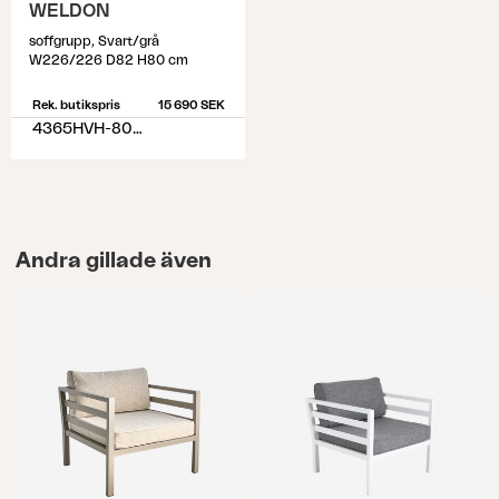
WELDON
soffgrupp, Svart/grå
W226/226 D82 H80 cm
Rek. butikspris
15 690 SEK
4365HVH-80-77
Andra gillade även