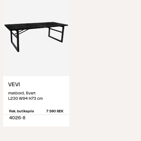
VEVI
matbord, Svart
L230 W94 H73 cm
Rek. butikspris
7 390 SEK
4026-8