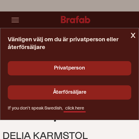
x
Vänligen välj om du är privatperson eller
återförsäljare
Startsida
Stol
Delia Karmstol Svart/svart
Privatperson
Återförsäljare
If you don't speak Swedish,
click here
DELIA KARMSTOL