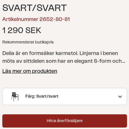
SVART/SVART
Artikelnummer 2652-80-81
1 290 SEK
Rekommenderat butikspris
Delia är en formsäker karmstol. Linjerna i benen
möts av sittdelen som har en elegant S-form och
lutning. Finns i hela nio färger så att du kan skapa
Läs mer om produkten
en personlig touch genom att kombinera möblerna
efter eget tycke. Komplettera gärna med Delia-
dynor.
En modern och stilren kollektion med
Färg: Svart/svart
självklara linjer som accentueras av kurvade
former för att maximera komforten. Delia är
skandinavisk form när den är som bäst.
Hitta återförsäljare