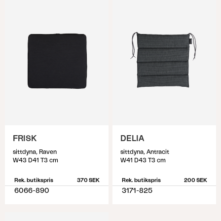
FRISK
DELIA
sittdyna, Raven
sittdyna, Antracit
W43 D41 T3 cm
W41 D43 T3 cm
Rek. butikspris
370 SEK
Rek. butikspris
200 SEK
6066-890
3171-825