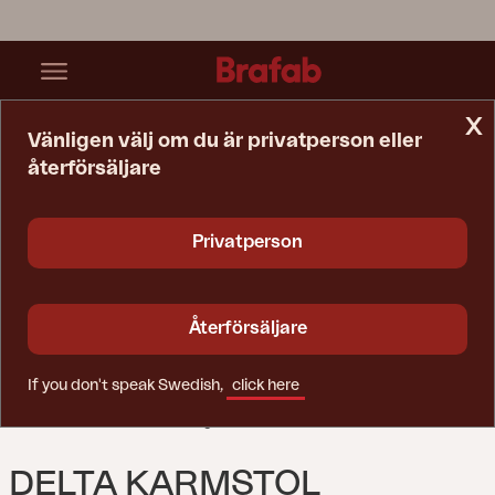
x
Vänligen välj om du är privatperson eller
återförsäljare
Startsida
Stol
Delta Karmstol Antracit/Teddy Black
Privatperson
Återförsäljare
If you don't speak Swedish,
click here
DELTA KARMSTOL