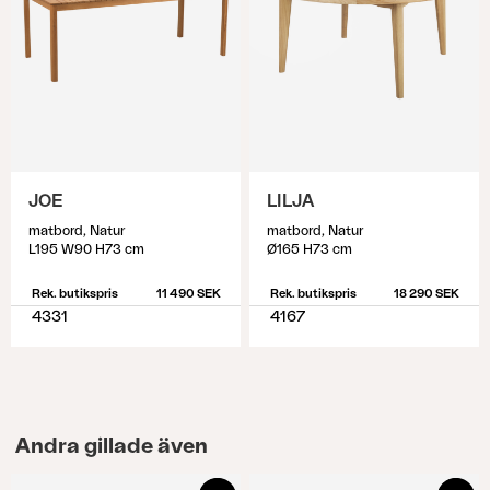
JOE
LILJA
matbord, Natur
matbord, Natur
L195 W90 H73 cm
Ø165 H73 cm
Rek. butikspris
11 490 SEK
Rek. butikspris
18 290 SEK
4331
4167
Andra gillade även