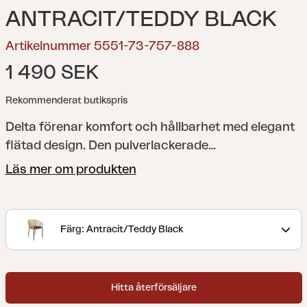
ANTRACIT/TEDDY BLACK
Artikelnummer 5551-73-757-888
1 490 SEK
Rekommenderat butikspris
Delta förenar komfort och hållbarhet med elegant
flätad design. Den pulverlackerade
aluminiumstommen står emot rost och korrosion,
Läs mer om produkten
medan flätningen tillför organiskt uttryck i
jordnära toner. Inklusive mjuk dyna i Teddy-tyg.
Stapelbar upp till fyra stolar.
Färg: Antracit/Teddy Black
Hitta återförsäljare