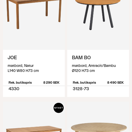
JOE
BAM BO
matbord, Natur
matbord, Antracit/Bambu
L140 W80 H73 cm
Ø120 H73 cm
Rek. butikspris
8 290 SEK
Rek. butikspris
8 490 SEK
4330
3128-73