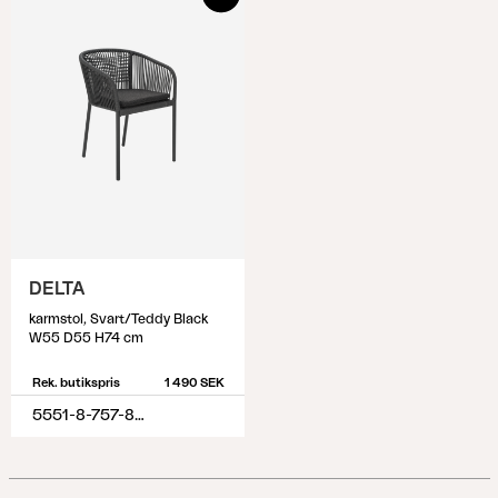
DELTA
karmstol, Svart/Teddy Black
W55 D55 H74 cm
Rek. butikspris
1 490 SEK
5551-8-757-888