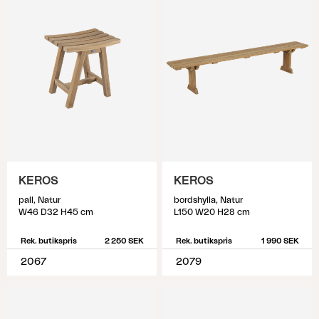
KEROS
KEROS
pall, Natur
bordshylla, Natur
W46 D32 H45 cm
L150 W20 H28 cm
Rek. butikspris
2 250 SEK
Rek. butikspris
1 990 SEK
2067
2079