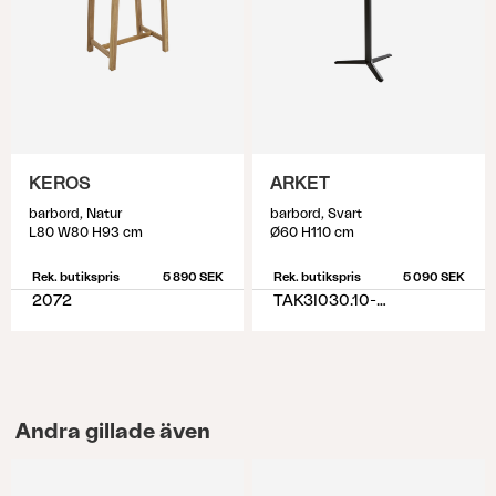
KEROS
ARKET
barbord, Natur
barbord, Svart
L80 W80 H93 cm
Ø60 H110 cm
Rek. butikspris
5 890 SEK
Rek. butikspris
5 090 SEK
2072
TAK3I030.10-10-H110
Andra gillade även