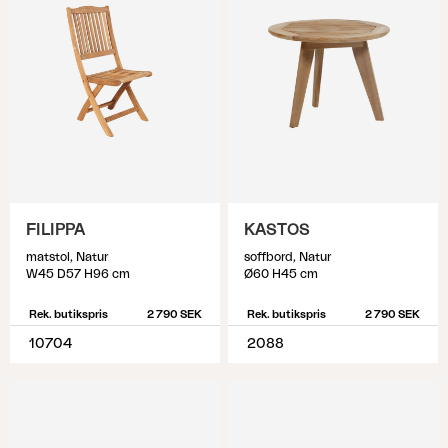
FILIPPA
KASTOS
matstol, Natur
soffbord, Natur
W45 D57 H96 cm
Ø60 H45 cm
Rek. butikspris
2 790 SEK
Rek. butikspris
2 790 SEK
10704
2088