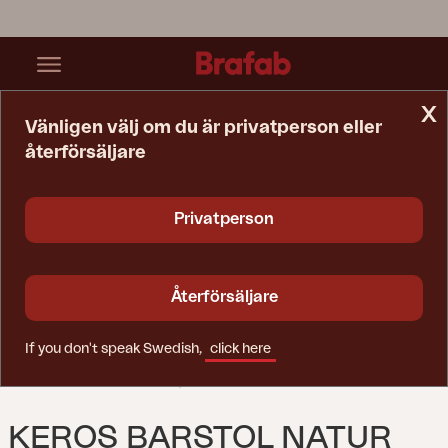
x
Vänligen välj om du är privatperson eller
återförsäljare
Startsida
Stol
Keros Barstol Natur
Privatperson
Återförsäljare
If you don't speak Swedish,
click here
KEROS BARSTOL NATUR