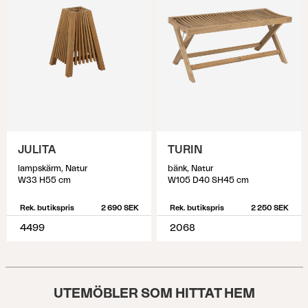
JULITA
TURIN
lampskärm, Natur
bänk, Natur
W33 H55 cm
W105 D40 SH45 cm
Rek. butikspris
2 690 SEK
Rek. butikspris
2 250 SEK
4499
2068
UTEMÖBLER SOM HITTAT HEM