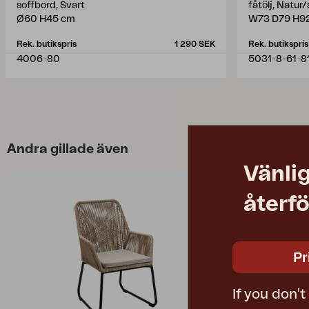
soffbord, Svart
fåtölj, Natur/
Ø60 H45 cm
W73 D79 H9
Rek. butikspris
1 290 SEK
Rek. butikspris
4006-80
5031-8-61-8
Andra gillade även
Vänlig
återfö
Pr
If you don'