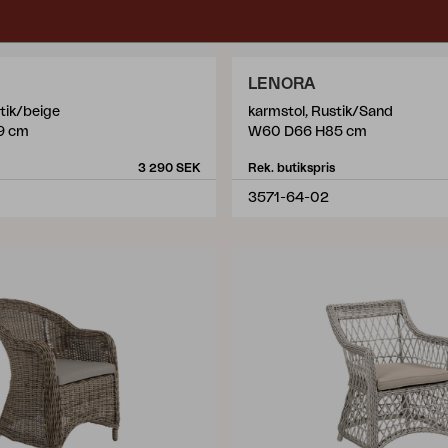
LENORA
tik/beige
karmstol, Rustik/Sand
9 cm
W60 D66 H85 cm
3 290 SEK
Rek. butikspris
3571-64-02