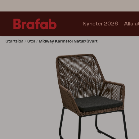
Nyheter 2026
Alla 
Startsida
Stol
Midway Karmstol Natur/svart
Produkter
Matgrupper
Soffgrupper
Café sets
Soffa
Fåtölj
Stol
Bord
Utekök
Vilsäng
Relax
Hammock