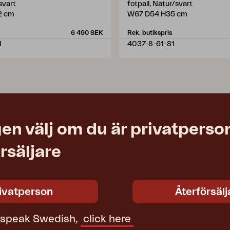
svart
fotpall, Natur/svart
2 cm
W67 D54 H35 cm
6 490 SEK
Rek. butikspris
1
4037-8-61-81
en välj om du är privatperson
rsäljare
ivatperson
Återförsälj
t speak Swedish,
click here