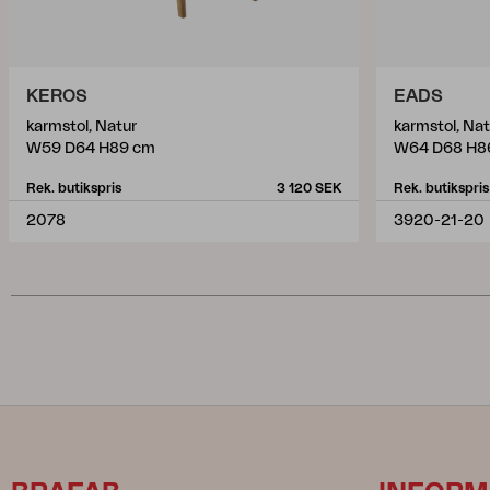
KEROS
EADS
karmstol, Natur
karmstol, Na
W59 D64 H89 cm
W64 D68 H8
Rek. butikspris
3 120 SEK
Rek. butikspris
2078
3920-21-20