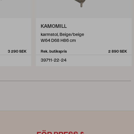
KAMOMILL
karmstol, Beige/beige
W64 D68 H86 cm
3 290 SEK
Rek. butikspris
2 890 SEK
39711-22-24