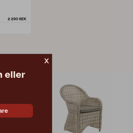
2 290 SEK
x
 eller
are