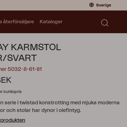
Sverige
a återförsäljare
Kataloger
Privatperson
Sverige
|
Sweden
Norge
|
Norway
Kataloger
AY KARMSTOL
Global
|
Global
Läs våra kataloger
Tyskland
|
Germany
R/SVART
Danmark
|
Denmark
mer 5032-8-61-81
Frankrike
|
France
SEK
Byt till Återförsäljare
 butikspris
n serie i twistad konstrotting med mjuka moderna
or och stolar har dynor i olefintyg.
 produkten