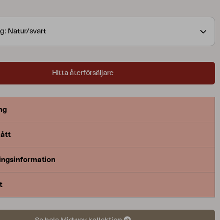
g: Natur/svart
Hitta återförsäljare
ng
ått
ingsinformation
t