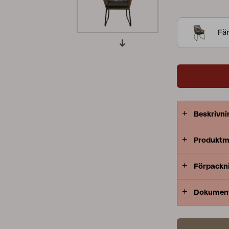
Peace
Grower Greens
Lomma
Fär
Kelia
Delia
Lyra
Beskrivni
Produktm
Förpackn
Dokumen