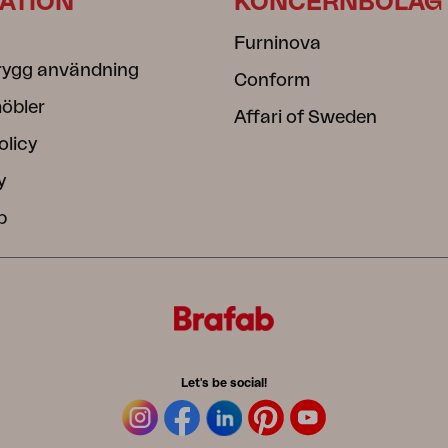
ATION
KONCERNBOLAG
Furninova
rygg användning
Conform
öbler
Affari of Sweden
olicy
y
b
Let's be social!