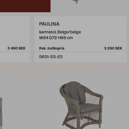
PAULINA
karmstol, Beige/beige
W64 D72 H89 cm
3 490 SEK
Rek. butikspris
3 290 SEK
5631-53-23