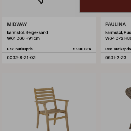
MIDWAY
PAULINA
karmstol, Beige/sand
karmstol, Rus
W61 D66 H91 cm
W64 D72 H8
Rek. butikspris
2 990 SEK
Rek. butikspris
5032-8-21-02
5631-2-23