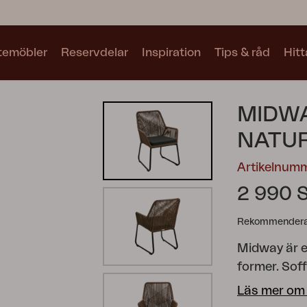
utemöbler
Reservdelar
Inspiration
Tips & råd
Hitt
Kollektioner
MIDW
Se alla kollektioner
NATU
Artikelnum
2 990 
Rekommenderat
Motty
Blixt
Trolly
Midway är e
former. Soff
Läs mer om